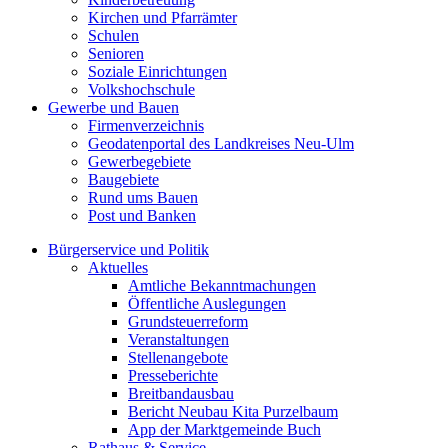
Kirchen und Pfarrämter
Schulen
Senioren
Soziale Einrichtungen
Volkshochschule
Gewerbe und Bauen
Firmenverzeichnis
Geodatenportal des Landkreises Neu-Ulm
Gewerbegebiete
Baugebiete
Rund ums Bauen
Post und Banken
Bürgerservice und Politik
Aktuelles
Amtliche Bekanntmachungen
Öffentliche Auslegungen
Grundsteuerreform
Veranstaltungen
Stellenangebote
Presseberichte
Breitbandausbau
Bericht Neubau Kita Purzelbaum
App der Marktgemeinde Buch
Rathaus & Service