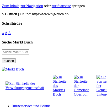
Zum Inhalt
,
zur Navigation
oder
zur Startseite
springen.
VG Buch
| Online: https://www.vg-buch.de/
Schriftgröße
A
A
A
Suche Markt Buch
suchen
Bürgerservice und Politik