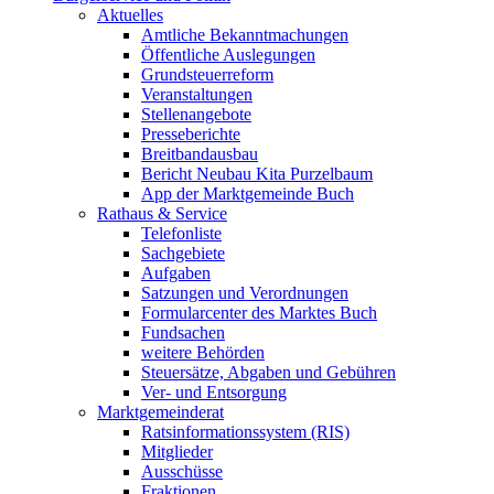
Aktuelles
Amtliche Bekanntmachungen
Öffentliche Auslegungen
Grundsteuerreform
Veranstaltungen
Stellenangebote
Presseberichte
Breitbandausbau
Bericht Neubau Kita Purzelbaum
App der Marktgemeinde Buch
Rathaus & Service
Telefonliste
Sachgebiete
Aufgaben
Satzungen und Verordnungen
Formularcenter des Marktes Buch
Fundsachen
weitere Behörden
Steuersätze, Abgaben und Gebühren
Ver- und Entsorgung
Marktgemeinderat
Ratsinformationssystem (RIS)
Mitglieder
Ausschüsse
Fraktionen