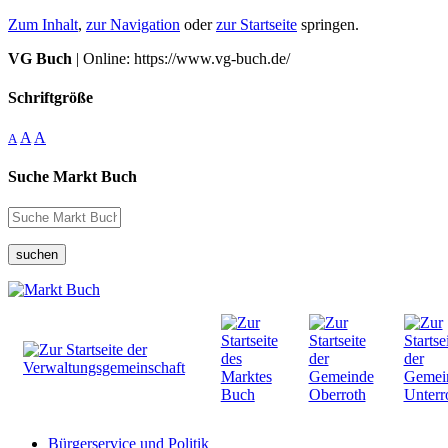
Zum Inhalt
,
zur Navigation
oder
zur Startseite
springen.
VG Buch
| Online: https://www.vg-buch.de/
Schriftgröße
A
A
A
Suche Markt Buch
suchen
Bürgerservice und Politik