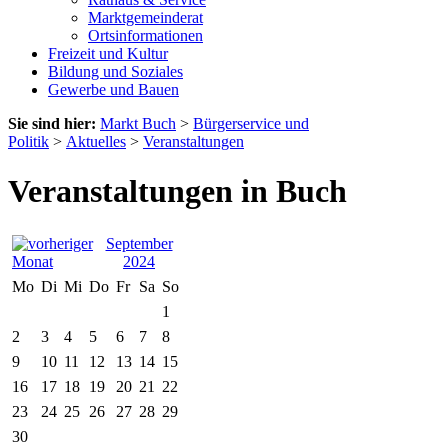
Marktgemeinderat
Ortsinformationen
Freizeit und Kultur
Bildung und Soziales
Gewerbe und Bauen
Sie sind hier:
Markt Buch
>
Bürgerservice und
Politik
>
Aktuelles
>
Veranstaltungen
Veranstaltungen in Buch
September
2024
Mo
Di
Mi
Do
Fr
Sa
So
1
2
3
4
5
6
7
8
9
10
11
12
13
14
15
16
17
18
19
20
21
22
23
24
25
26
27
28
29
30