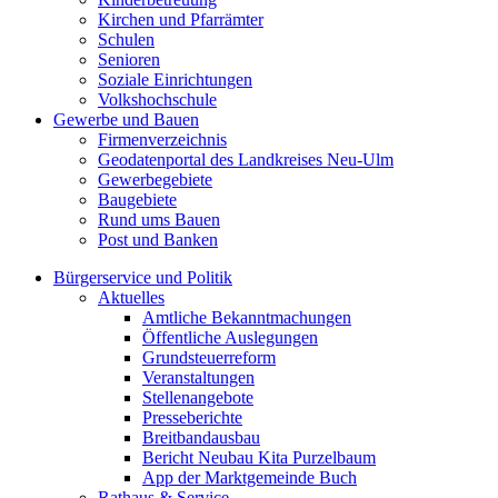
Kirchen und Pfarrämter
Schulen
Senioren
Soziale Einrichtungen
Volkshochschule
Gewerbe und Bauen
Firmenverzeichnis
Geodatenportal des Landkreises Neu-Ulm
Gewerbegebiete
Baugebiete
Rund ums Bauen
Post und Banken
Bürgerservice und Politik
Aktuelles
Amtliche Bekanntmachungen
Öffentliche Auslegungen
Grundsteuerreform
Veranstaltungen
Stellenangebote
Presseberichte
Breitbandausbau
Bericht Neubau Kita Purzelbaum
App der Marktgemeinde Buch
Rathaus & Service