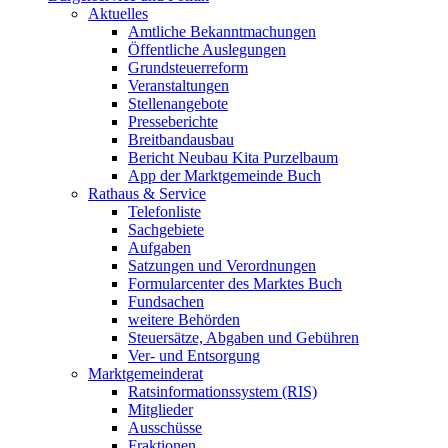
Aktuelles
Amtliche Bekanntmachungen
Öffentliche Auslegungen
Grundsteuerreform
Veranstaltungen
Stellenangebote
Presseberichte
Breitbandausbau
Bericht Neubau Kita Purzelbaum
App der Marktgemeinde Buch
Rathaus & Service
Telefonliste
Sachgebiete
Aufgaben
Satzungen und Verordnungen
Formularcenter des Marktes Buch
Fundsachen
weitere Behörden
Steuersätze, Abgaben und Gebühren
Ver- und Entsorgung
Marktgemeinderat
Ratsinformationssystem (RIS)
Mitglieder
Ausschüsse
Fraktionen