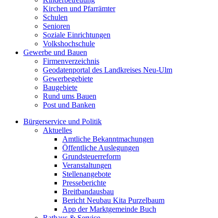
Kirchen und Pfarrämter
Schulen
Senioren
Soziale Einrichtungen
Volkshochschule
Gewerbe und Bauen
Firmenverzeichnis
Geodatenportal des Landkreises Neu-Ulm
Gewerbegebiete
Baugebiete
Rund ums Bauen
Post und Banken
Bürgerservice und Politik
Aktuelles
Amtliche Bekanntmachungen
Öffentliche Auslegungen
Grundsteuerreform
Veranstaltungen
Stellenangebote
Presseberichte
Breitbandausbau
Bericht Neubau Kita Purzelbaum
App der Marktgemeinde Buch
Rathaus & Service