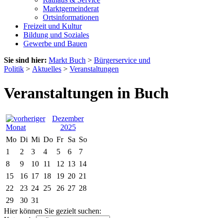
Marktgemeinderat
Ortsinformationen
Freizeit und Kultur
Bildung und Soziales
Gewerbe und Bauen
Sie sind hier:
Markt Buch
>
Bürgerservice und
Politik
>
Aktuelles
>
Veranstaltungen
Veranstaltungen in Buch
Dezember
2025
Mo
Di
Mi
Do
Fr
Sa
So
1
2
3
4
5
6
7
8
9
10
11
12
13
14
15
16
17
18
19
20
21
22
23
24
25
26
27
28
29
30
31
Hier können Sie gezielt suchen: