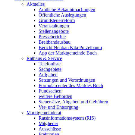
Aktuelles
Amtliche Bekanntmachungen
Öffentliche Auslegungen
Grundsteuerreform
Veranstaltungen
Stellenangebote
Presseberichte
Breitbandausbau
Bericht Neubau Kita Purzelbaum
App der Marktgemeinde Buch
Rathaus & Service
Telefonliste
Sachgebiete
Aufgaben
Satzungen und Verordnungen
Formularcenter des Marktes Buch
Fundsachen
weitere Behörden
Steuersätze, Abgaben und Gebühren
Ver- und Entsorgung
Marktgemeinderat
Ratsinformationssystem (RIS)
Mitglieder
Ausschüsse
Fraktionen