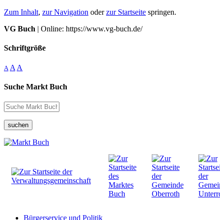
Zum Inhalt
,
zur Navigation
oder
zur Startseite
springen.
VG Buch
| Online: https://www.vg-buch.de/
Schriftgröße
A
A
A
Suche Markt Buch
suchen
Bürgerservice und Politik