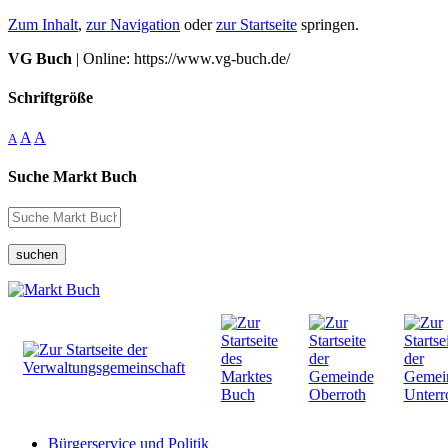
Zum Inhalt
,
zur Navigation
oder
zur Startseite
springen.
VG Buch
| Online: https://www.vg-buch.de/
Schriftgröße
A
A
A
Suche Markt Buch
suchen
Bürgerservice und Politik