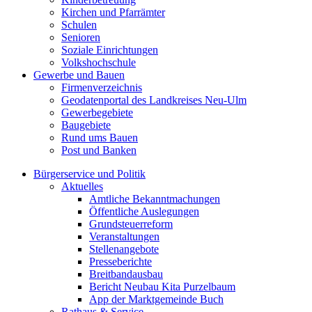
Kirchen und Pfarrämter
Schulen
Senioren
Soziale Einrichtungen
Volkshochschule
Gewerbe und Bauen
Firmenverzeichnis
Geodatenportal des Landkreises Neu-Ulm
Gewerbegebiete
Baugebiete
Rund ums Bauen
Post und Banken
Bürgerservice und Politik
Aktuelles
Amtliche Bekanntmachungen
Öffentliche Auslegungen
Grundsteuerreform
Veranstaltungen
Stellenangebote
Presseberichte
Breitbandausbau
Bericht Neubau Kita Purzelbaum
App der Marktgemeinde Buch
Rathaus & Service