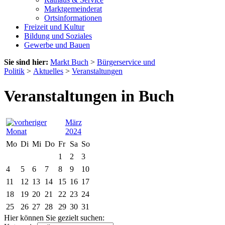
Marktgemeinderat
Ortsinformationen
Freizeit und Kultur
Bildung und Soziales
Gewerbe und Bauen
Sie sind hier:
Markt Buch
>
Bürgerservice und
Politik
>
Aktuelles
>
Veranstaltungen
Veranstaltungen in Buch
März
2024
Mo
Di
Mi
Do
Fr
Sa
So
1
2
3
4
5
6
7
8
9
10
11
12
13
14
15
16
17
18
19
20
21
22
23
24
25
26
27
28
29
30
31
Hier können Sie gezielt suchen: