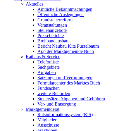
Aktuelles
Amtliche Bekanntmachungen
Öffentliche Auslegungen
Grundsteuerreform
Veranstaltungen
Stellenangebote
Presseberichte
Breitbandausbau
Bericht Neubau Kita Purzelbaum
App der Marktgemeinde Buch
Rathaus & Service
Telefonliste
Sachgebiete
Aufgaben
Satzungen und Verordnungen
Formularcenter des Marktes Buch
Fundsachen
weitere Behörden
Steuersätze, Abgaben und Gebühren
Ver- und Entsorgung
Marktgemeinderat
Ratsinformationssystem (RIS)
Mitglieder
Ausschüsse
Fraktionen