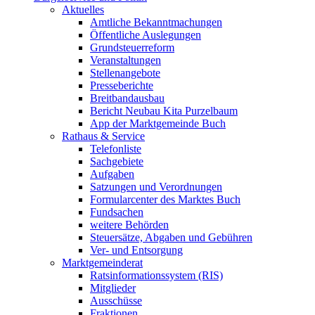
Aktuelles
Amtliche Bekanntmachungen
Öffentliche Auslegungen
Grundsteuerreform
Veranstaltungen
Stellenangebote
Presseberichte
Breitbandausbau
Bericht Neubau Kita Purzelbaum
App der Marktgemeinde Buch
Rathaus & Service
Telefonliste
Sachgebiete
Aufgaben
Satzungen und Verordnungen
Formularcenter des Marktes Buch
Fundsachen
weitere Behörden
Steuersätze, Abgaben und Gebühren
Ver- und Entsorgung
Marktgemeinderat
Ratsinformationssystem (RIS)
Mitglieder
Ausschüsse
Fraktionen