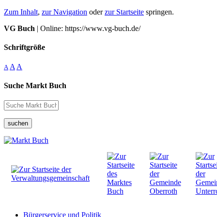
Zum Inhalt
,
zur Navigation
oder
zur Startseite
springen.
VG Buch
| Online: https://www.vg-buch.de/
Schriftgröße
A
A
A
Suche Markt Buch
suchen
Bürgerservice und Politik