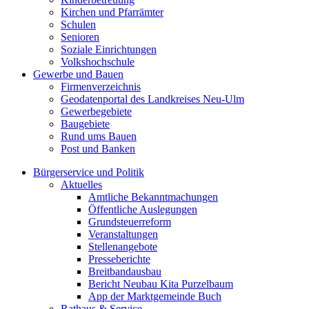
Kirchen und Pfarrämter
Schulen
Senioren
Soziale Einrichtungen
Volkshochschule
Gewerbe und Bauen
Firmenverzeichnis
Geodatenportal des Landkreises Neu-Ulm
Gewerbegebiete
Baugebiete
Rund ums Bauen
Post und Banken
Bürgerservice und Politik
Aktuelles
Amtliche Bekanntmachungen
Öffentliche Auslegungen
Grundsteuerreform
Veranstaltungen
Stellenangebote
Presseberichte
Breitbandausbau
Bericht Neubau Kita Purzelbaum
App der Marktgemeinde Buch
Rathaus & Service