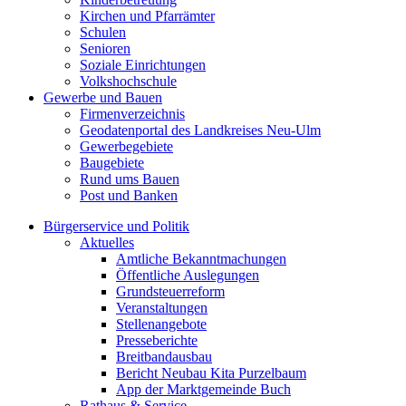
Kirchen und Pfarrämter
Schulen
Senioren
Soziale Einrichtungen
Volkshochschule
Gewerbe und Bauen
Firmenverzeichnis
Geodatenportal des Landkreises Neu-Ulm
Gewerbegebiete
Baugebiete
Rund ums Bauen
Post und Banken
Bürgerservice und Politik
Aktuelles
Amtliche Bekanntmachungen
Öffentliche Auslegungen
Grundsteuerreform
Veranstaltungen
Stellenangebote
Presseberichte
Breitbandausbau
Bericht Neubau Kita Purzelbaum
App der Marktgemeinde Buch
Rathaus & Service