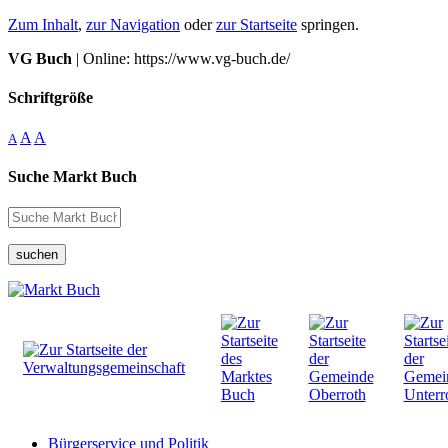
Zum Inhalt
,
zur Navigation
oder
zur Startseite
springen.
VG Buch
| Online: https://www.vg-buch.de/
Schriftgröße
A
A
A
Suche Markt Buch
suchen
Bürgerservice und Politik