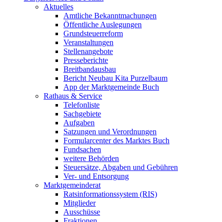
Aktuelles
Amtliche Bekanntmachungen
Öffentliche Auslegungen
Grundsteuerreform
Veranstaltungen
Stellenangebote
Presseberichte
Breitbandausbau
Bericht Neubau Kita Purzelbaum
App der Marktgemeinde Buch
Rathaus & Service
Telefonliste
Sachgebiete
Aufgaben
Satzungen und Verordnungen
Formularcenter des Marktes Buch
Fundsachen
weitere Behörden
Steuersätze, Abgaben und Gebühren
Ver- und Entsorgung
Marktgemeinderat
Ratsinformationssystem (RIS)
Mitglieder
Ausschüsse
Fraktionen