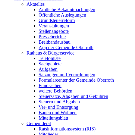
Aktuelles
Amtliche Bekanntmachungen
Öffentliche Auslegungen
Grundsteuerreform
Veranstaltungen
Stellenangebote
Presseberichte
Breitbandausbau
App der Gemeinde Oberroth
Rathaus & Bürgerservice
Telefonliste
Sachgebiete
Aufgaben
Satzungen und Verordnungen
Formularcenter der Gemeinde Oberroth
Fundsachen
weitere Behörden
Steuersätze, Abgaben und Gebühren
Steuern und Abgaben
Ver- und Entsorgung
Bauen und Wohnen
Mitteilungsblatt
Gemeinderat
Ratsinformationssystem (RIS)
Mitglieder