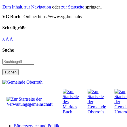
Zum Inhalt
,
zur Navigation
oder
zur Startseite
springen.
VG Buch
| Online: https://www.vg-buch.de/
Schriftgröße
A
A
A
Suche
suchen
Bürgerservice und Politik