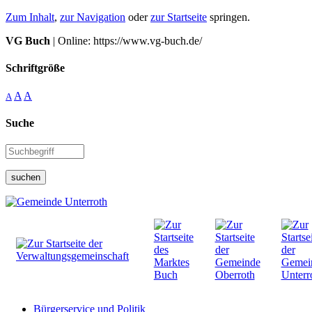
Zum Inhalt
,
zur Navigation
oder
zur Startseite
springen.
VG Buch
| Online: https://www.vg-buch.de/
Schriftgröße
A
A
A
Suche
suchen
Bürgerservice und Politik