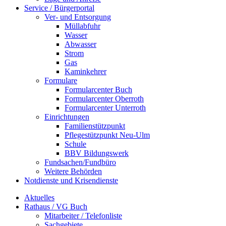
Service / Bürgerportal
Ver- und Entsorgung
Müllabfuhr
Wasser
Abwasser
Strom
Gas
Kaminkehrer
Formulare
Formularcenter Buch
Formularcenter Oberroth
Formularcenter Unterroth
Einrichtungen
Familienstützpunkt
Pflegestützpunkt Neu-Ulm
Schule
BBV Bildungswerk
Fundsachen/Fundbüro
Weitere Behörden
Notdienste und Krisendienste
Aktuelles
Rathaus / VG Buch
Mitarbeiter / Telefonliste
Sachgebiete