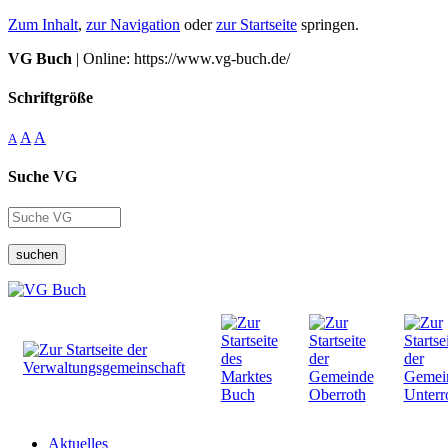
Zum Inhalt
,
zur Navigation
oder
zur Startseite
springen.
VG Buch
| Online: https://www.vg-buch.de/
Schriftgröße
A
A
A
Suche VG
suchen
Aktuelles