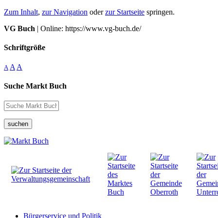
Zum Inhalt
,
zur Navigation
oder
zur Startseite
springen.
VG Buch
| Online: https://www.vg-buch.de/
Schriftgröße
A
A
A
Suche Markt Buch
suchen
Bürgerservice und Politik