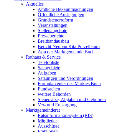
Aktuelles
Amtliche Bekanntmachungen
Öffentliche Auslegungen
Grundsteuerreform
Veranstaltungen
Stellenangebote
Presseberichte
Breitbandausbau
Bericht Neubau Kita Purzelbaum
App der Marktgemeinde Buch
Rathaus & Service
Telefonliste
Sachgebiete
Aufgaben
Satzungen und Verordnungen
Formularcenter des Marktes Buch
Fundsachen
weitere Behörden
Steuersätze, Abgaben und Gebühren
Ver- und Entsorgung
Marktgemeinderat
Ratsinformationssystem (RIS)
Mitglieder
Ausschüsse
Fraktionen