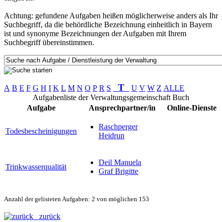
Achtung: gefundene Aufgaben heißen möglicherweise anders als Ihr
Suchbegriff, da die behördliche Bezeichnung einheitlich in Bayern
ist und synonyme Bezeichnungen der Aufgaben mit Ihrem
Suchbegriff übereinstimmen.
T
A
B
E
F
G
H
I
K
L
M
N
O
P
R
S
U
V
W
Z
ALLE
Aufgabenliste der Verwaltungsgemeinschaft Buch
Aufgabe
Ansprechpartner/in
Online-Dienste
Raschperger
Todesbescheinigungen
Heidrun
Deil Manuela
Trinkwasserqualität
Graf Brigitte
Anzahl der gelisteten Aufgaben: 2 von möglichen 153
zurück