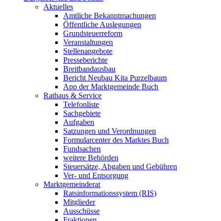
Aktuelles
Amtliche Bekanntmachungen
Öffentliche Auslegungen
Grundsteuerreform
Veranstaltungen
Stellenangebote
Presseberichte
Breitbandausbau
Bericht Neubau Kita Purzelbaum
App der Marktgemeinde Buch
Rathaus & Service
Telefonliste
Sachgebiete
Aufgaben
Satzungen und Verordnungen
Formularcenter des Marktes Buch
Fundsachen
weitere Behörden
Steuersätze, Abgaben und Gebühren
Ver- und Entsorgung
Marktgemeinderat
Ratsinformationssystem (RIS)
Mitglieder
Ausschüsse
Fraktionen