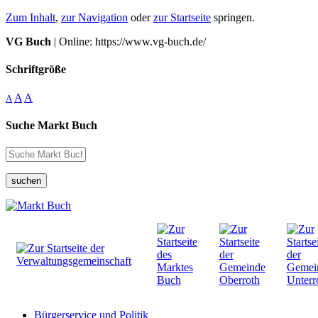
Zum Inhalt
,
zur Navigation
oder
zur Startseite
springen.
VG Buch
| Online: https://www.vg-buch.de/
Schriftgröße
A
A
A
Suche Markt Buch
suchen
Bürgerservice und Politik