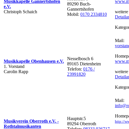
Musikkapelle Gannertshofen
www.mk
89290 Buch-
e.V.
Gannertshofen
Christoph Schaich
weitere
Mobil:
0170 2334810
Detaila
Kategor
Mail:
vorsta
Homepa
Nesselbosch 6
Musikkapelle Obenhausen e.V.
www.mk
89165 Dietenheim
1. Vorstand
Telefon:
0176 /
Carolin Rapp
weitere
23991820
Detaila
Kategor
Mail:
info@ro
Homepa
Hauptstr.5
Musikverein Oberroth e.V. -
http://w
89294 Oberroth
Rothtalmusikanten
Telefon:
08333 926717