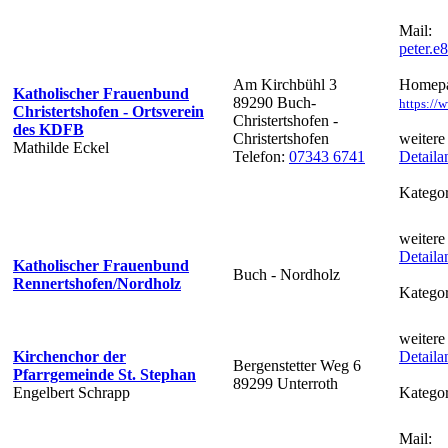
Mail:
peter.
Am Kirchbühl 3
Homepa
Katholischer Frauenbund
89290 Buch-
https://
Christertshofen - Ortsverein
Christertshofen -
des KDFB
Christertshofen
weitere
Mathilde Eckel
Telefon:
07343 6741
Detaila
Kategor
weitere
Detaila
Katholischer Frauenbund
Buch - Nordholz
Rennertshofen/Nordholz
Kategor
weitere
Kirchenchor der
Detaila
Bergenstetter Weg 6
Pfarrgemeinde St. Stephan
89299 Unterroth
Engelbert Schrapp
Kategor
Mail: