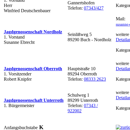
1. Vorstand
Gannertshofen
Herr
Kategor
Telefon:
07343/427
Winfried Deutschenbauer
Mail:
susanne-
Jagdgenossenschaft Nordholz
Seinlißweg 5
weitere
1. Vorstand
89290 Buch - Nordholz
Detaila
Susanne Ebrecht
Kategor
weitere
Jagdgenossenschaft Oberroth
Hauptstraße 10
Detaila
1. Vorsitzender
89294 Oberroth
Robert Knipfer
Telefon:
08333 2623
Kategor
weitere
Schulweg 1
Detaila
Jagdgenossenschaft Unterroth
89299 Unterroth
1. Bürgermeister
Telefon:
07343 /
Kategor
922002
K
Anfangsbuchstabe