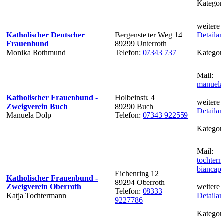
Kategor
weitere
Katholischer Deutscher
Bergenstetter Weg 14
Detaila
Frauenbund
89299 Unterroth
Monika Rothmund
Telefon:
07343 737
Kategor
Mail:
manuel
Katholischer Frauenbund -
Holbeinstr. 4
weitere
Zweigverein Buch
89290 Buch
Detaila
Manuela Dolp
Telefon:
07343 922559
Kategor
Mail:
tochte
biancap
Eichenring 12
Katholischer Frauenbund -
89294 Oberroth
Zweigverein Oberroth
weitere
Telefon:
08333
Katja Tochtermann
Detaila
9227786
Kategor