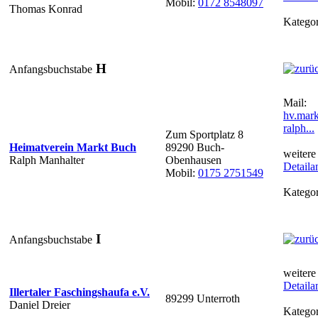
Mobil:
0172 8548097
Thomas Konrad
Kategor
H
Anfangsbuchstabe
Mail:
hv.mar
ralph...
Zum Sportplatz 8
Heimatverein Markt Buch
89290 Buch-
weitere
Ralph Manhalter
Obenhausen
Detaila
Mobil:
0175 2751549
Kategor
I
Anfangsbuchstabe
weitere
Detaila
Illertaler Faschingshaufa e.V.
89299 Unterroth
Daniel Dreier
Kategor