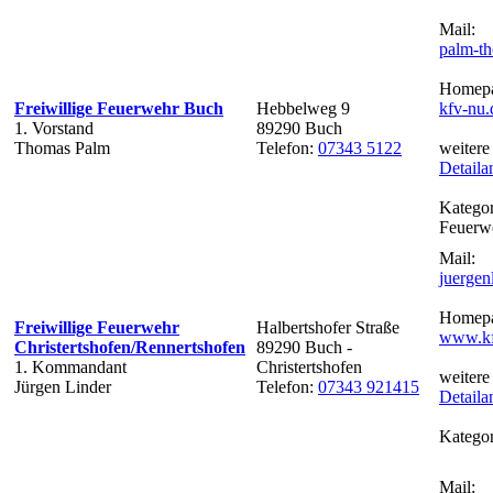
Mail:
palm-t
Homepa
Freiwillige Feuerwehr Buch
Hebbelweg 9
kfv-nu.
1. Vorstand
89290 Buch
Thomas Palm
Telefon:
07343 5122
weitere
Detaila
Kategor
Feuerw
Mail:
juerge
Homepa
Freiwillige Feuerwehr
Halbertshofer Straße
www.kf
Christertshofen/Rennertshofen
89290 Buch -
1. Kommandant
Christertshofen
weitere
Jürgen Linder
Telefon:
07343 921415
Detaila
Kategor
Mail: