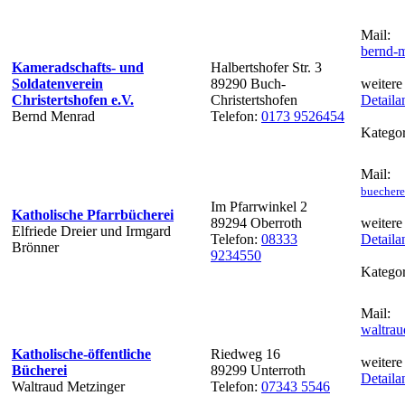
Mail:
bernd-
Kameradschafts- und
Halbertshofer Str. 3
Soldatenverein
89290 Buch-
weitere
Christertshofen e.V.
Christertshofen
Detaila
Bernd Menrad
Telefon:
0173 9526454
Kategor
Mail:
buechere
Im Pfarrwinkel 2
Katholische Pfarrbücherei
89294 Oberroth
weitere
Elfriede Dreier und Irmgard
Telefon:
08333
Detaila
Brönner
9234550
Kategor
Mail:
waltra
Katholische-öffentliche
Riedweg 16
weitere
Bücherei
89299 Unterroth
Detaila
Waltraud Metzinger
Telefon:
07343 5546