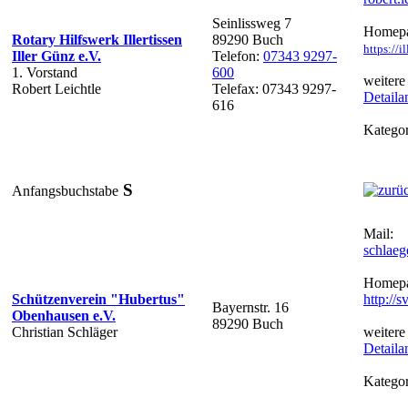
Seinlissweg 7
Homepa
Rotary Hilfswerk Illertissen
89290 Buch
https://i
Iller Günz e.V.
Telefon:
07343 9297-
1. Vorstand
600
weitere
Robert Leichtle
Telefax: 07343 9297-
Detaila
616
Kategor
S
Anfangsbuchstabe
Mail:
schlaeg
Homepa
Schützenverein "Hubertus"
http://
Bayernstr. 16
Obenhausen e.V.
89290 Buch
Christian Schläger
weitere
Detaila
Kategor