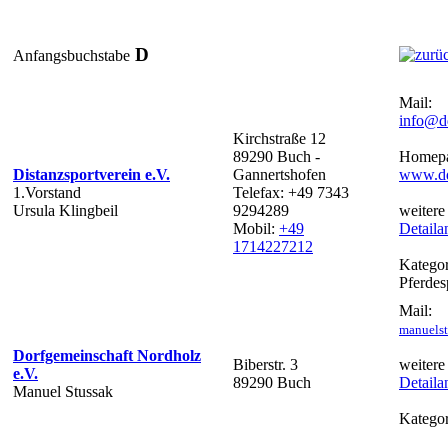
D
Anfangsbuchstabe
Mail:
info@dd
Kirchstraße 12
89290 Buch -
Homepa
Distanzsportverein e.V.
Gannertshofen
www.dd
1.Vorstand
Telefax: +49 7343
Ursula Klingbeil
9294289
weitere
Mobil:
+49
Detaila
1714227212
Kategor
Pferdes
Mail:
manuels
Dorfgemeinschaft Nordholz
Biberstr. 3
weitere
e.V.
89290 Buch
Detaila
Manuel Stussak
Kategor