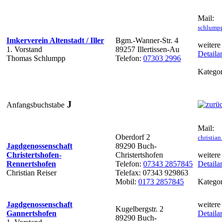
Mail:
schlump
Imkerverein Altenstadt / Iller
Bgm.-Wanner-Str. 4
weitere
1. Vorstand
89257 Illertissen-Au
Detaila
Thomas Schlumpp
Telefon:
07303 2996
Kategor
J
Anfangsbuchstabe
Mail:
Oberdorf 2
christia
Jagdgenossenschaft
89290 Buch-
Christertshofen-
Christertshofen
weitere
Rennertshofen
Telefon:
07343 2857845
Detaila
Christian Reiser
Telefax: 07343 929863
Mobil:
0173 2857845
Kategor
Jagdgenossenschaft
weitere
Kugelbergstr. 2
Gannertshofen
Detaila
89290 Buch-