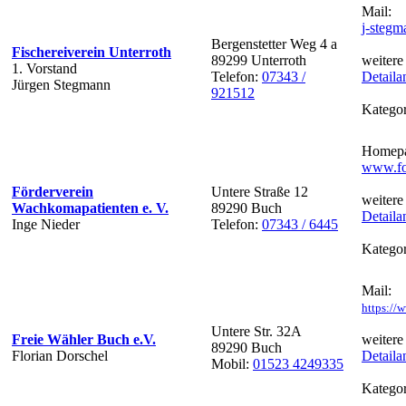
Mail:
j-stegm
Bergenstetter Weg 4 a
Fischereiverein Unterroth
89299 Unterroth
weitere
1. Vorstand
Telefon:
07343 /
Detaila
Jürgen Stegmann
921512
Kategor
Homepa
www.fo
Förderverein
Untere Straße 12
weitere
Wachkomapatienten e. V.
89290 Buch
Detaila
Inge Nieder
Telefon:
07343 / 6445
Kategor
Mail:
https://
Untere Str. 32A
Freie Wähler Buch e.V.
weitere
89290 Buch
Florian Dorschel
Detaila
Mobil:
01523 4249335
Kategor