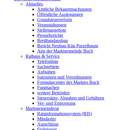
Aktuelles
Amtliche Bekanntmachungen
Öffentliche Auslegungen
Grundsteuerreform
Veranstaltungen
Stellenangebote
Presseberichte
Breitbandausbau
Bericht Neubau Kita Purzelbaum
App der Marktgemeinde Buch
Rathaus & Service
Telefonliste
Sachgebiete
Aufgaben
Satzungen und Verordnungen
Formularcenter des Marktes Buch
Fundsachen
weitere Behörden
Steuersätze, Abgaben und Gebühren
Ver- und Entsorgung
Marktgemeinderat
Ratsinformationssystem (RIS)
Mitglieder
Ausschüsse
Fraktionen