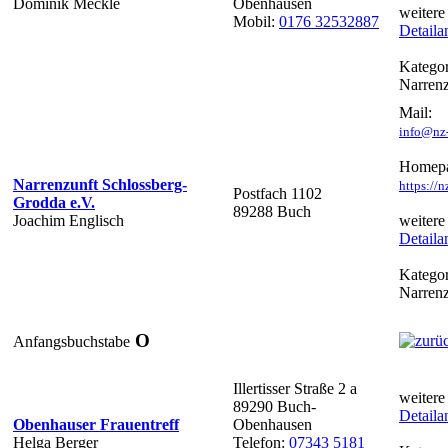
Dominik Meckle
Obenhausen
weitere
Mobil:
0176 32532887
Detaila
Kategor
Narren
Mail:
info@nz-
Homepa
Narrenzunft Schlossberg-
https://
Postfach 1102
Grodda e.V.
89288 Buch
Joachim Englisch
weitere
Detaila
Kategor
Narren
O
Anfangsbuchstabe
Illertisser Straße 2 a
weitere
89290 Buch-
Detaila
Obenhauser Frauentreff
Obenhausen
Helga Berger
Telefon:
07343 5181