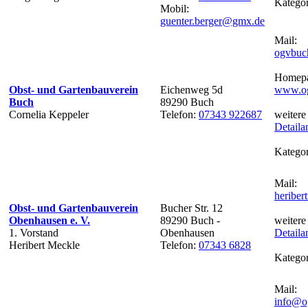
Kategor
Mobil:
guenter.berger@gmx.de
Mail:
ogvbuc
Homepa
Obst- und Gartenbauverein
Eichenweg 5d
www.og
Buch
89290 Buch
Cornelia Keppeler
Telefon:
07343 922687
weitere
Detaila
Kategor
Mail:
heribe
Obst- und Gartenbauverein
Bucher Str. 12
Obenhausen e. V.
89290 Buch -
weitere
1. Vorstand
Obenhausen
Detaila
Heribert Meckle
Telefon:
07343 6828
Kategor
Mail:
info@og