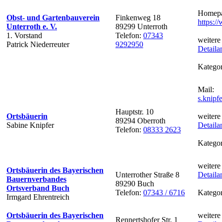
Homepa
Obst- und Gartenbauverein
Finkenweg 18
https:/
Unterroth e. V.
89299 Unterroth
1. Vorstand
Telefon:
07343
weitere
Patrick Niederreuter
9292950
Detaila
Kategor
Mail:
s.knip
Hauptstr. 10
Ortsbäuerin
weitere
89294 Oberroth
Sabine Knipfer
Detaila
Telefon:
08333 2623
Kategor
weitere
Ortsbäuerin des Bayerischen
Unterrother Straße 8
Detaila
Bauernverbandes
89290 Buch
Ortsverband Buch
Telefon:
07343 / 6716
Kategor
Irmgard Ehrentreich
Ortsbäuerin des Bayerischen
weitere
Rennertshofer Str. 1