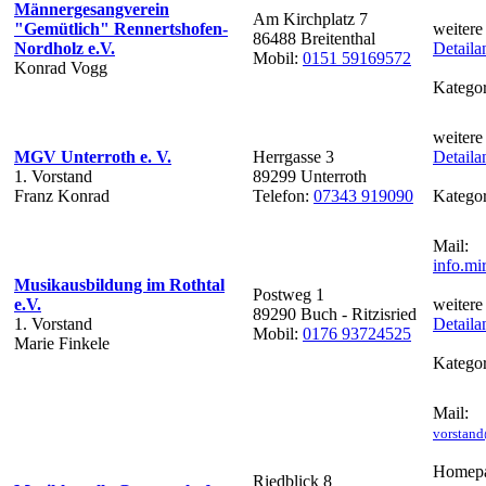
Männergesangverein
Am Kirchplatz 7
"Gemütlich" Rennertshofen-
weitere
86488 Breitenthal
Nordholz e.V.
Detaila
Mobil:
0151 59169572
Konrad Vogg
Kategor
weitere
MGV Unterroth e. V.
Herrgasse 3
Detaila
1. Vorstand
89299 Unterroth
Franz Konrad
Telefon:
07343 919090
Kategor
Mail:
info.m
Musikausbildung im Rothtal
Postweg 1
e.V.
weitere
89290 Buch - Ritzisried
1. Vorstand
Detaila
Mobil:
0176 93724525
Marie Finkele
Kategor
Mail:
vorstan
Homepa
Riedblick 8