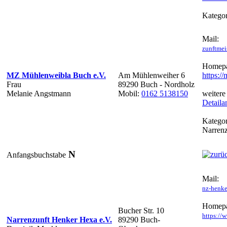
Kategor
Mail:
zunftme
Homepa
MZ Mühlenweibla Buch e.V.
Am Mühlenweiher 6
https:/
Frau
89290 Buch - Nordholz
Melanie Angstmann
Mobil:
0162 5138150
weitere
Detaila
Kategor
Narren
N
Anfangsbuchstabe
Mail:
nz-henke
Homepa
Bucher Str. 10
https://
Narrenzunft Henker Hexa e.V.
89290 Buch-