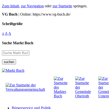
Zum Inhalt
,
zur Navigation
oder
zur Startseite
springen.
VG Buch
| Online: https://www.vg-buch.de/
Schriftgröße
A
A
A
Suche Markt Buch
suchen
Bürgerservice und Politik