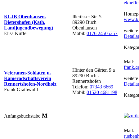
ekueff
Homepa
KLJB Obenhausen-
Illertisser Str. 5
www.kl
Dietershofen (Kath.
89290 Buch -
Landjugendbewegung)
Obenhausen
weitere
Elisa Küffel
Mobil:
0176 24505257
Detaila
Kategor
Mail:
frank.
Hinter den Gärten 9 a
Veteranen-Soldaten u.
89290 Buch -
Kameradschaftsverein
weitere
Rennertshofen
Rennertshofen-Nordholz
Detaila
Telefon:
07343 6669
Frank Grathwohl
Mobil:
01520 4681198
Kategor
M
Anfangsbuchstabe
Mail:
rueben