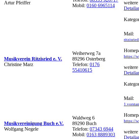
Artur Pfeiffer
weitere
Mobil:
0160 6965114
Detaila
Kategor
Mail:
ritzisri
Homepa
Weiherweg 7a
https://
Musikverein Ritzisried e. V.
89296 Osterberg
Christine Marz
Telefon:
0176
weitere
55410615
Detaila
Kategor
Mail:
1.vorst
Homepa
Waldweg 6
https://
Musikvereinigung Buch e.V.
89290 Buch
Wolfgang Negele
Telefon:
07343 6944
weitere
Mobil:
0163 8889303
Detaila