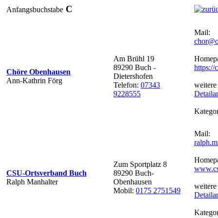
C
Anfangsbuchstabe
Mail:
chor@o
Am Brühl 19
Homepa
89290 Buch -
https:/
Chöre Obenhausen
Dietershofen
Ann-Kathrin Förg
Telefon:
07343
weitere
9228555
Detaila
Kategor
Mail:
ralph.
Homepa
Zum Sportplatz 8
www.cs
CSU-Ortsverband Buch
89290 Buch-
Ralph Manhalter
Obenhausen
weitere
Mobil:
0175 2751549
Detaila
Kategor