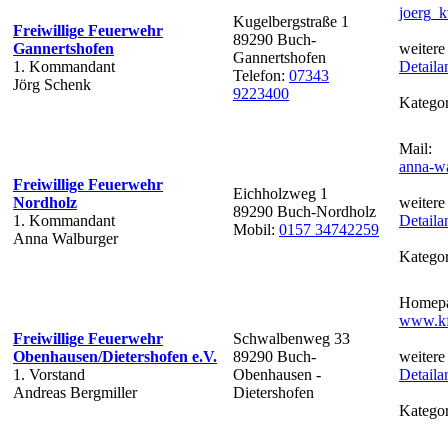
joerg_
Kugelbergstraße 1
Freiwillige Feuerwehr
89290 Buch-
Gannertshofen
weitere
Gannertshofen
1. Kommandant
Detaila
Telefon:
07343
Jörg Schenk
9223400
Kategor
Mail:
anna-wa
Freiwillige Feuerwehr
Eichholzweg 1
Nordholz
weitere
89290 Buch-Nordholz
1. Kommandant
Detaila
Mobil:
0157 34742259
Anna Walburger
Kategor
Homepa
www.kf
Freiwillige Feuerwehr
Schwalbenweg 33
Obenhausen/Dietershofen e.V.
89290 Buch-
weitere
1. Vorstand
Obenhausen -
Detaila
Andreas Bergmiller
Dietershofen
Kategor