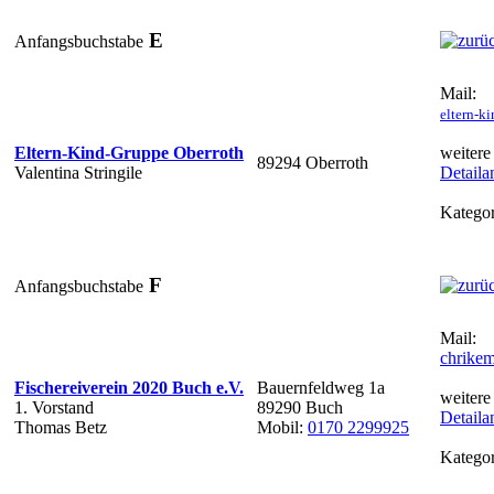
E
Anfangsbuchstabe
Mail:
eltern-k
Eltern-Kind-Gruppe Oberroth
weitere
89294 Oberroth
Valentina Stringile
Detaila
Kategor
F
Anfangsbuchstabe
Mail:
chrike
Fischereiverein 2020 Buch e.V.
Bauernfeldweg 1a
weitere
1. Vorstand
89290 Buch
Detaila
Thomas Betz
Mobil:
0170 2299925
Kategor