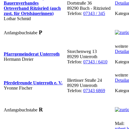
Bauernverbandes
Dortstraße 36
Detaila
Ortsverband Ritzisried (auch
89290 Buch - Ritzisried
zust. für Ortsbäuerinnen)
Telefon:
07343 / 345
Kategor
Lothar Schmid
P
Anfangsbuchstabe
weitere
Storchenweg 13
Detaila
Pfarrgemeinderat Unterroth
89299 Unterroth
Hermann Dreier
Telefon:
07343 / 6410
Kategor
weitere
Illertisser Straße 24
Detaila
Pferdefreunde Unterroth e. V.
89299 Unterroth
Yvonne Fischer
Telefon:
07343 6869
Kategor
R
Anfangsbuchstabe
Mail:
robert.