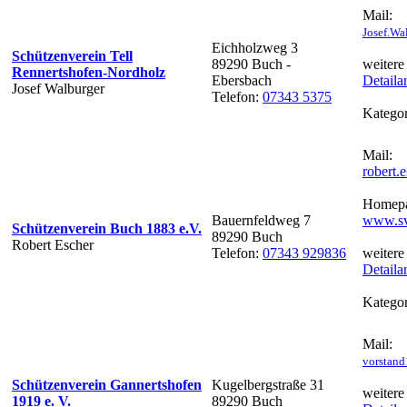
Mail:
Josef.Wa
Eichholzweg 3
Schützenverein Tell
89290 Buch -
weitere
Rennertshofen-Nordholz
Ebersbach
Detaila
Josef Walburger
Telefon:
07343 5375
Kategor
Mail:
robert
Homepa
Bauernfeldweg 7
www.sv
Schützenverein Buch 1883 e.V.
89290 Buch
Robert Escher
Telefon:
07343 929836
weitere
Detaila
Kategor
Mail:
vorstand
Schützenverein Gannertshofen
Kugelbergstraße 31
weitere
1919 e. V.
89290 Buch