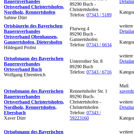
Bauernverbandes
Detaila
89290 Buch -
Ortsverband Christertshofen,
Christertshofen
Nordholz, Rennertshofen
Kategor
Telefon:
07343 / 5189
Sabine Dürr
Ortsbäuerin des Bayerischen
weitere
Flurweg 4
Bauernverbandes
Detaila
89290 Buch -
Ortsverband Obenhausen,
Gannertshofen
Gannertshofen, Dietershofen
Kategor
Telefon:
07343 / 6634
Hildegard Probst
weitere
Ortsobmann des Bayerischen
Unterrother Str. 8
Detaila
Bauernverbandes
89290 Buch
Ortsverband Buch
Telefon:
07343 / 6716
Kategor
Wolfgang Ehrentreich
Mail:
Ortsobmann des Bayerischen
Rennertshofer Str. 1
xaverdu
Bauernverbandes
89290 Buch-
Ortsverband Christertshofen,
Christertshofen -
weitere
Nordholz, Rennertshofen,
Christertshofen
Detaila
Ebersbach
Telefon:
07343 /
Xaver Dürr
59223160
Kategor
Ortsobmann des Bayerischen
weitere