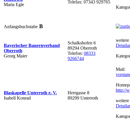
Telefax: 07343 929765
Maria Egle
Kategor
B
Anfangsbuchstabe
weitere
Schalkshofen 6
Bayerischer Bauernverband
Detaila
89294 Oberroth
Oberroth
Telefon:
08333
Georg Maier
Kategor
9266744
Mail:
vorstan
Homepa
http://
Blaskapelle Unterroth e. V.
Herrgasse 8
Isabell Konrad
89299 Unterroth
weitere
Detaila
Kategor