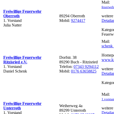
Mail:
feuerweh
Freiwillige Feuerwehr
Oberroth
89294 Oberroth
weitere
1. Vorstand
Mobil:
9274417
Detaila
Julia Natter
Kategor
Feuerw
Mail:
schenk
Homepa
Freiwillige Feuerwehr
Dorfstr. 38
www.kf
Ritzisried e.V.
89290 Buch - Ritzisried
1. Vorstand
Telefon:
07343 9294112
weitere
Daniel Schenk
Mobil:
0176 63658825
Detaila
Kategor
Mail:
1.vorsta
Freiwillige Feuerwehr
Weiherweg 4a
Unterroth
weitere
89299 Unterroth
1. Vorstand
Detaila