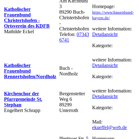
Am Kirchbühl
3
Homepage:
Katholischer
89290 Buch-
https://www.frauenbund-
Frauenbund
Christertshofen
bayern.de/
Christertshofen -
-
Ortsverein des KDFB
Christertshofen
weitere Information:
Mathilde Eckel
Telefon:
07343
Detailansicht
6741
Kategorie:
weitere Information:
Katholischer
Detailansicht
Buch -
Frauenbund
Nordholz
Rennertshofen/Nordholz
Kategorie:
weitere Information:
Kirchenchor der
Bergenstetter
Detailansicht
Pfarrgemeinde St.
Weg 6
Stephan
89299
Kategorie:
Engelbert Schrapp
Unterroth
Mail:
ekueffel@web.de
Illertisser Str. 5
Homepage: