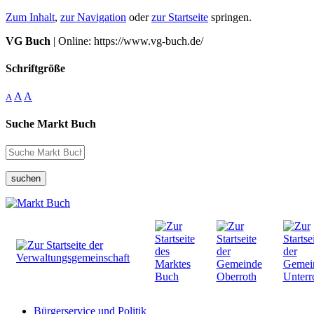
Zum Inhalt
,
zur Navigation
oder
zur Startseite
springen.
VG Buch
| Online: https://www.vg-buch.de/
Schriftgröße
A
A
A
Suche Markt Buch
suchen
Bürgerservice und Politik