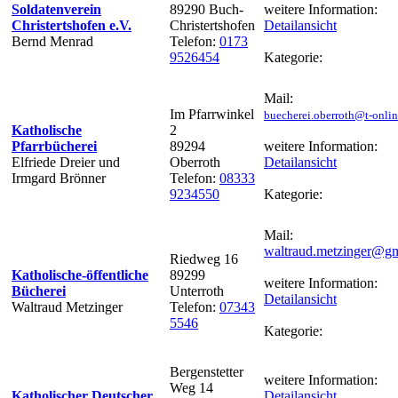
Soldatenverein
89290 Buch-
weitere Information:
Christertshofen e.V.
Christertshofen
Detailansicht
Bernd Menrad
Telefon:
0173
9526454
Kategorie:
Mail:
Im Pfarrwinkel
buecherei.oberroth@t-onlin
Katholische
2
Pfarrbücherei
89294
weitere Information:
Elfriede Dreier und
Oberroth
Detailansicht
Irmgard Brönner
Telefon:
08333
9234550
Kategorie:
Mail:
waltraud.metzinger@g
Riedweg 16
Katholische-öffentliche
89299
weitere Information:
Bücherei
Unterroth
Detailansicht
Waltraud Metzinger
Telefon:
07343
5546
Kategorie:
Bergenstetter
weitere Information:
Weg 14
Katholischer Deutscher
Detailansicht