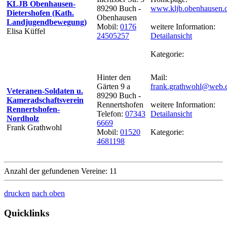
KLJB Obenhausen-
89290 Buch -
www.kljb.obenhausen.
Dietershofen (Kath.
Obenhausen
Landjugendbewegung)
Mobil:
0176
weitere Information:
Elisa Küffel
24505257
Detailansicht
Kategorie:
Hinter den
Mail:
Gärten 9 a
frank.grathwohl@web.
Veteranen-Soldaten u.
89290 Buch -
Kameradschaftsverein
Rennertshofen
weitere Information:
Rennertshofen-
Telefon:
07343
Detailansicht
Nordholz
6669
Frank Grathwohl
Mobil:
01520
Kategorie:
4681198
Anzahl der gefundenen Vereine: 11
drucken
nach oben
Quicklinks