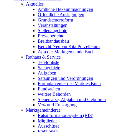
Aktuelles
Amtliche Bekanntmachungen
Öffentliche Auslegungen
Grundsteuerreform
Veranstaltungen
Stellenangebote
Presseberichte
Breitbandausbau
Bericht Neubau Kita Purzelbaum
App der Marktgemeinde Buch
Rathaus & Service
Telefonliste
Sachgebiete
Aufgaben
Satzungen und Verordnungen
Formularcenter des Marktes Buch
Fundsachen
weitere Behörden
Steuersätze, Abgaben und Gebühren
Ver- und Entsorgung
Marktgemeinderat
Ratsinformationssystem (RIS)
Mitglieder
Ausschüsse
Fraktionen