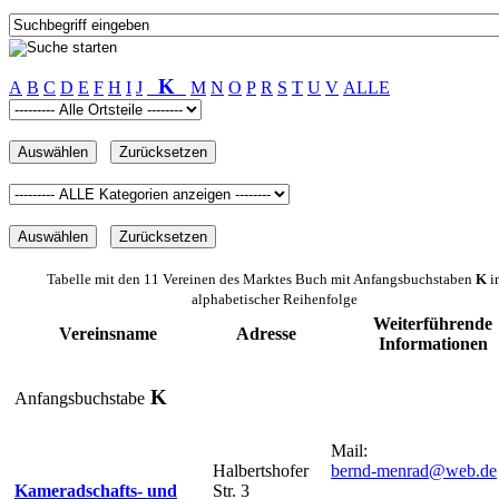
K
A
B
C
D
E
F
H
I
J
M
N
O
P
R
S
T
U
V
ALLE
Tabelle mit den 11 Vereinen des Marktes Buch mit Anfangsbuchstaben
K
i
alphabetischer Reihenfolge
Weiterführende
Vereinsname
Adresse
Informationen
K
Anfangsbuchstabe
Mail:
Halbertshofer
bernd-menrad@web.de
Kameradschafts- und
Str. 3