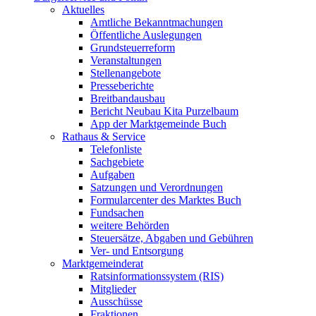
Aktuelles
Amtliche Bekanntmachungen
Öffentliche Auslegungen
Grundsteuerreform
Veranstaltungen
Stellenangebote
Presseberichte
Breitbandausbau
Bericht Neubau Kita Purzelbaum
App der Marktgemeinde Buch
Rathaus & Service
Telefonliste
Sachgebiete
Aufgaben
Satzungen und Verordnungen
Formularcenter des Marktes Buch
Fundsachen
weitere Behörden
Steuersätze, Abgaben und Gebühren
Ver- und Entsorgung
Marktgemeinderat
Ratsinformationssystem (RIS)
Mitglieder
Ausschüsse
Fraktionen