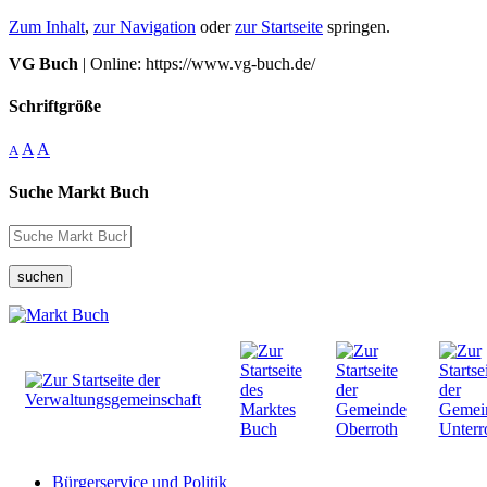
Zum Inhalt
,
zur Navigation
oder
zur Startseite
springen.
VG Buch
| Online: https://www.vg-buch.de/
Schriftgröße
A
A
A
Suche Markt Buch
suchen
Bürgerservice und Politik