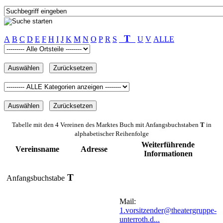
T
A
B
C
D
E
F
H
I
J
K
M
N
O
P
R
S
U
V
ALLE
Tabelle mit den 4 Vereinen des Marktes Buch mit Anfangsbuchstaben
T
in
alphabetischer Reihenfolge
Weiterführende
Vereinsname
Adresse
Informationen
T
Anfangsbuchstabe
Mail:
1.vorsitzender@theatergruppe-
unterroth.d...