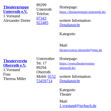
89299
Theatergruppe
Homepage:
Unterroth
Unterroth e.V.
https://theatergruppe-unterroth.de/
Telefon:
1.Vorstand
07343
Alexander Dreier
weitere Information:
922485
Detailansicht
Kategorie:
Mail:
theaterverein.oberroth@gmx.de
Unterrother
Homepage:
Theaterverein
Str. 17
https://www.theaterverein-
Oberroth e.V.
89294
oberroth.de/
1.Vorstand
Oberroth
Frau
Mobil:
0152
weitere Information:
Theresa Miller
53459714
Detailansicht
Kategorie:
Theater
Mail:
1.vorstand@tsvbuch.de