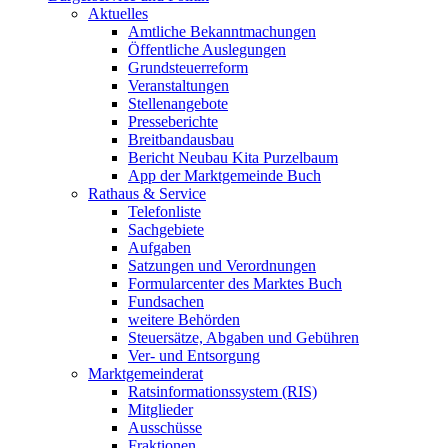
Aktuelles
Amtliche Bekanntmachungen
Öffentliche Auslegungen
Grundsteuerreform
Veranstaltungen
Stellenangebote
Presseberichte
Breitbandausbau
Bericht Neubau Kita Purzelbaum
App der Marktgemeinde Buch
Rathaus & Service
Telefonliste
Sachgebiete
Aufgaben
Satzungen und Verordnungen
Formularcenter des Marktes Buch
Fundsachen
weitere Behörden
Steuersätze, Abgaben und Gebühren
Ver- und Entsorgung
Marktgemeinderat
Ratsinformationssystem (RIS)
Mitglieder
Ausschüsse
Fraktionen