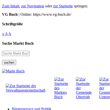
Zum Inhalt
,
zur Navigation
oder
zur Startseite
springen.
VG Buch
| Online: https://www.vg-buch.de/
Schriftgröße
A
A
A
Suche Markt Buch
suchen
Bürgerservice und Politik