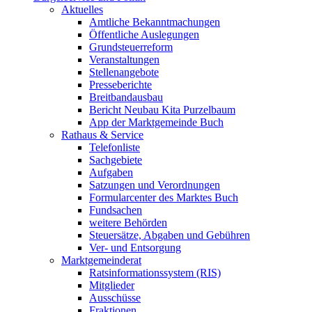
Aktuelles
Amtliche Bekanntmachungen
Öffentliche Auslegungen
Grundsteuerreform
Veranstaltungen
Stellenangebote
Presseberichte
Breitbandausbau
Bericht Neubau Kita Purzelbaum
App der Marktgemeinde Buch
Rathaus & Service
Telefonliste
Sachgebiete
Aufgaben
Satzungen und Verordnungen
Formularcenter des Marktes Buch
Fundsachen
weitere Behörden
Steuersätze, Abgaben und Gebühren
Ver- und Entsorgung
Marktgemeinderat
Ratsinformationssystem (RIS)
Mitglieder
Ausschüsse
Fraktionen