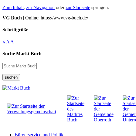
Zum Inhalt
,
zur Navigation
oder
zur Startseite
springen.
VG Buch
| Online: https://www.vg-buch.de/
Schriftgröße
A
A
A
Suche Markt Buch
suchen
Bürgerservice und Politik