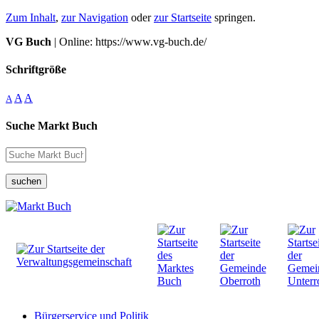
Zum Inhalt
,
zur Navigation
oder
zur Startseite
springen.
VG Buch
| Online: https://www.vg-buch.de/
Schriftgröße
A
A
A
Suche Markt Buch
suchen
Bürgerservice und Politik