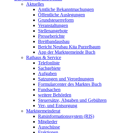
Aktuelles
Amtliche Bekanntmachungen
Öffentliche Auslegungen
Grundsteuerreform
Veranstaltungen
Stellenangebote
Presseberichte
Breitbandausbau
Bericht Neubau Kita Purzelbaum
App der Marktgemeinde Buch
Rathaus & Service
Telefonliste
Sachgebiete
Aufgaben
Satzungen und Verordnungen
Formularcenter des Marktes Buch
Fundsachen
weitere Behörden
Steuersätze, Abgaben und Gebühren
Ver- und Entsorgung
Marktgemeinderat
Ratsinformationssystem (RIS)
Mitglieder
Ausschüsse
Fraktionen