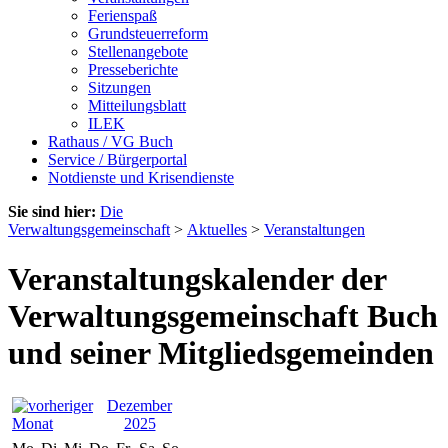
Ferienspaß
Grundsteuerreform
Stellenangebote
Presseberichte
Sitzungen
Mitteilungsblatt
ILEK
Rathaus / VG Buch
Service / Bürgerportal
Notdienste und Krisendienste
Sie sind hier:
Die
Verwaltungsgemeinschaft
>
Aktuelles
>
Veranstaltungen
Veranstaltungskalender der
Verwaltungsgemeinschaft Buch
und seiner Mitgliedsgemeinden
Dezember
2025