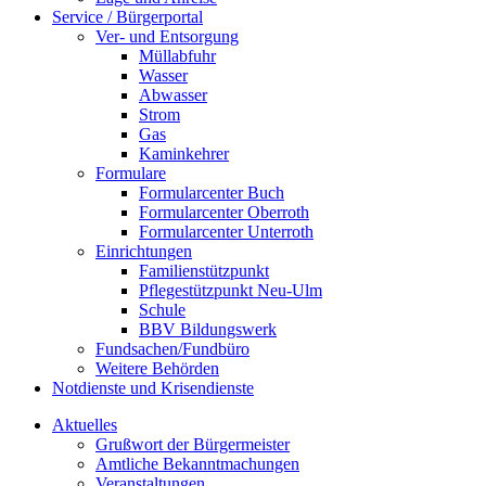
Service / Bürgerportal
Ver- und Entsorgung
Müllabfuhr
Wasser
Abwasser
Strom
Gas
Kaminkehrer
Formulare
Formularcenter Buch
Formularcenter Oberroth
Formularcenter Unterroth
Einrichtungen
Familienstützpunkt
Pflegestützpunkt Neu-Ulm
Schule
BBV Bildungswerk
Fundsachen/Fundbüro
Weitere Behörden
Notdienste und Krisendienste
Aktuelles
Grußwort der Bürgermeister
Amtliche Bekanntmachungen
Veranstaltungen