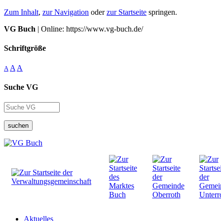
Zum Inhalt
,
zur Navigation
oder
zur Startseite
springen.
VG Buch
| Online: https://www.vg-buch.de/
Schriftgröße
A
A
A
Suche VG
suchen
Aktuelles