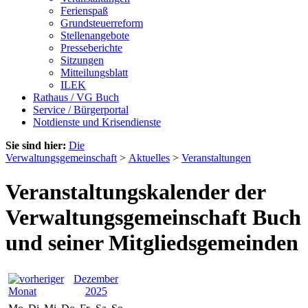
Ferienspaß
Grundsteuerreform
Stellenangebote
Presseberichte
Sitzungen
Mitteilungsblatt
ILEK
Rathaus / VG Buch
Service / Bürgerportal
Notdienste und Krisendienste
Sie sind hier:
Die
Verwaltungsgemeinschaft
>
Aktuelles
>
Veranstaltungen
Veranstaltungskalender der
Verwaltungsgemeinschaft Buch
und seiner Mitgliedsgemeinden
Dezember
2025