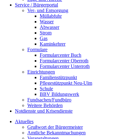
Service / Bürgerportal
Ver- und Entsorgung
Müllabfuhr
Wasser
Abwasser
Strom
Gas
Kaminkehrer
Formulare
Formularcenter Buch
Formularcenter Oberroth
Formularcenter Unterroth
Einrichtungen
Familienstützpunkt
Pflegestützpunkt Neu-Ulm
Schule
BBV Bildungswerk
Fundsachen/Fundbüro
Weitere Behörden
Notdienste und Krisendienste
Aktuelles
Grußwort der Bürgermeister
Amtliche Bekanntmachungen
Veranstaltungen