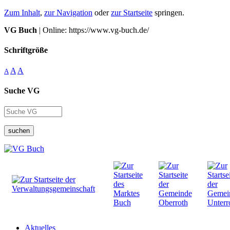
Zum Inhalt
,
zur Navigation
oder
zur Startseite
springen.
VG Buch
| Online: https://www.vg-buch.de/
Schriftgröße
A
A
A
Suche VG
suchen
Aktuelles