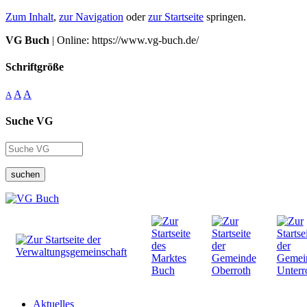
Zum Inhalt
,
zur Navigation
oder
zur Startseite
springen.
VG Buch
| Online: https://www.vg-buch.de/
Schriftgröße
A
A
A
Suche VG
suchen
Aktuelles