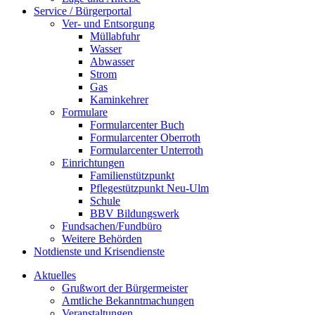
Service / Bürgerportal
Ver- und Entsorgung
Müllabfuhr
Wasser
Abwasser
Strom
Gas
Kaminkehrer
Formulare
Formularcenter Buch
Formularcenter Oberroth
Formularcenter Unterroth
Einrichtungen
Familienstützpunkt
Pflegestützpunkt Neu-Ulm
Schule
BBV Bildungswerk
Fundsachen/Fundbüro
Weitere Behörden
Notdienste und Krisendienste
Aktuelles
Grußwort der Bürgermeister
Amtliche Bekanntmachungen
Veranstaltungen