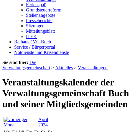
Ferienspaß
Grundsteuerreform
Stellenangebote
Presseberichte
Sitzungen
Mitteilungsblatt
ILEK
Rathaus / VG Buch
Service / Bürgerportal
Notdienste und Krisendienste
Sie sind hier:
Die
Verwaltungsgemeinschaft
>
Aktuelles
>
Veranstaltungen
Veranstaltungskalender der
Verwaltungsgemeinschaft Buch
und seiner Mitgliedsgemeinden
April
2024