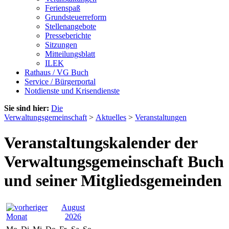
Ferienspaß
Grundsteuerreform
Stellenangebote
Presseberichte
Sitzungen
Mitteilungsblatt
ILEK
Rathaus / VG Buch
Service / Bürgerportal
Notdienste und Krisendienste
Sie sind hier:
Die
Verwaltungsgemeinschaft
>
Aktuelles
>
Veranstaltungen
Veranstaltungskalender der
Verwaltungsgemeinschaft Buch
und seiner Mitgliedsgemeinden
August
2026