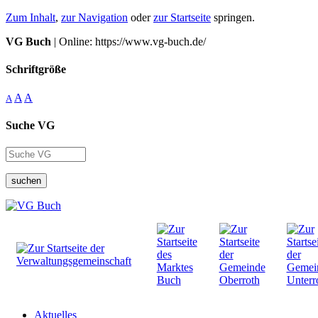
Zum Inhalt
,
zur Navigation
oder
zur Startseite
springen.
VG Buch
| Online: https://www.vg-buch.de/
Schriftgröße
A
A
A
Suche VG
suchen
Aktuelles