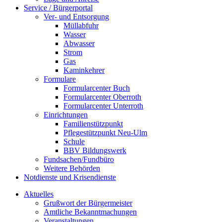
Service / Bürgerportal
Ver- und Entsorgung
Müllabfuhr
Wasser
Abwasser
Strom
Gas
Kaminkehrer
Formulare
Formularcenter Buch
Formularcenter Oberroth
Formularcenter Unterroth
Einrichtungen
Familienstützpunkt
Pflegestützpunkt Neu-Ulm
Schule
BBV Bildungswerk
Fundsachen/Fundbüro
Weitere Behörden
Notdienste und Krisendienste
Aktuelles
Grußwort der Bürgermeister
Amtliche Bekanntmachungen
Veranstaltungen