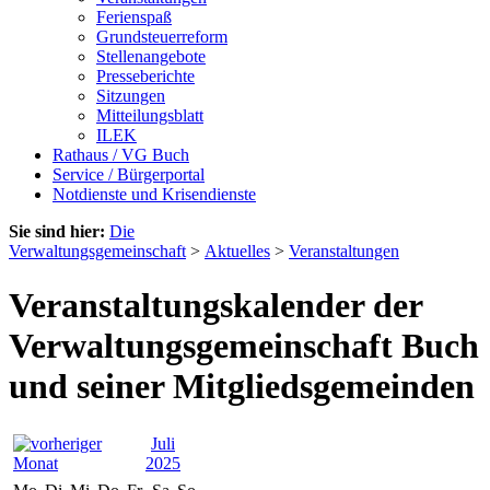
Ferienspaß
Grundsteuerreform
Stellenangebote
Presseberichte
Sitzungen
Mitteilungsblatt
ILEK
Rathaus / VG Buch
Service / Bürgerportal
Notdienste und Krisendienste
Sie sind hier:
Die
Verwaltungsgemeinschaft
>
Aktuelles
>
Veranstaltungen
Veranstaltungskalender der
Verwaltungsgemeinschaft Buch
und seiner Mitgliedsgemeinden
Juli
2025