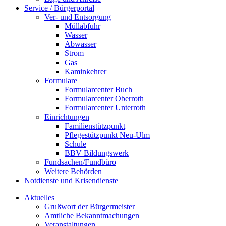
Service / Bürgerportal
Ver- und Entsorgung
Müllabfuhr
Wasser
Abwasser
Strom
Gas
Kaminkehrer
Formulare
Formularcenter Buch
Formularcenter Oberroth
Formularcenter Unterroth
Einrichtungen
Familienstützpunkt
Pflegestützpunkt Neu-Ulm
Schule
BBV Bildungswerk
Fundsachen/Fundbüro
Weitere Behörden
Notdienste und Krisendienste
Aktuelles
Grußwort der Bürgermeister
Amtliche Bekanntmachungen
Veranstaltungen