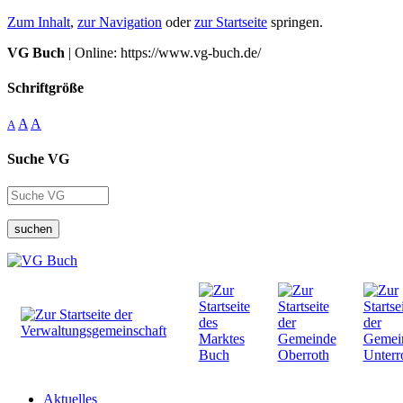
Zum Inhalt
,
zur Navigation
oder
zur Startseite
springen.
VG Buch
| Online: https://www.vg-buch.de/
Schriftgröße
A
A
A
Suche VG
suchen
Aktuelles