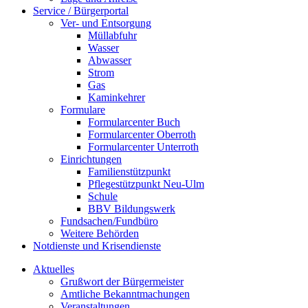
Service / Bürgerportal
Ver- und Entsorgung
Müllabfuhr
Wasser
Abwasser
Strom
Gas
Kaminkehrer
Formulare
Formularcenter Buch
Formularcenter Oberroth
Formularcenter Unterroth
Einrichtungen
Familienstützpunkt
Pflegestützpunkt Neu-Ulm
Schule
BBV Bildungswerk
Fundsachen/Fundbüro
Weitere Behörden
Notdienste und Krisendienste
Aktuelles
Grußwort der Bürgermeister
Amtliche Bekanntmachungen
Veranstaltungen