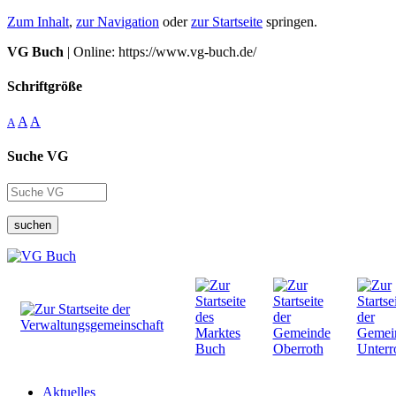
Zum Inhalt
,
zur Navigation
oder
zur Startseite
springen.
VG Buch
| Online: https://www.vg-buch.de/
Schriftgröße
A
A
A
Suche VG
suchen
Aktuelles