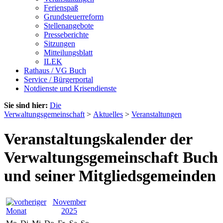
Ferienspaß
Grundsteuerreform
Stellenangebote
Presseberichte
Sitzungen
Mitteilungsblatt
ILEK
Rathaus / VG Buch
Service / Bürgerportal
Notdienste und Krisendienste
Sie sind hier:
Die
Verwaltungsgemeinschaft
>
Aktuelles
>
Veranstaltungen
Veranstaltungskalender der
Verwaltungsgemeinschaft Buch
und seiner Mitgliedsgemeinden
November
2025