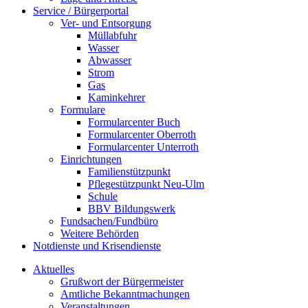
Service / Bürgerportal
Ver- und Entsorgung
Müllabfuhr
Wasser
Abwasser
Strom
Gas
Kaminkehrer
Formulare
Formularcenter Buch
Formularcenter Oberroth
Formularcenter Unterroth
Einrichtungen
Familienstützpunkt
Pflegestützpunkt Neu-Ulm
Schule
BBV Bildungswerk
Fundsachen/Fundbüro
Weitere Behörden
Notdienste und Krisendienste
Aktuelles
Grußwort der Bürgermeister
Amtliche Bekanntmachungen
Veranstaltungen