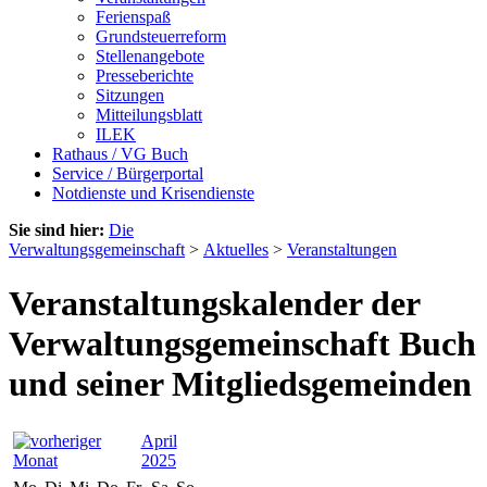
Ferienspaß
Grundsteuerreform
Stellenangebote
Presseberichte
Sitzungen
Mitteilungsblatt
ILEK
Rathaus / VG Buch
Service / Bürgerportal
Notdienste und Krisendienste
Sie sind hier:
Die
Verwaltungsgemeinschaft
>
Aktuelles
>
Veranstaltungen
Veranstaltungskalender der
Verwaltungsgemeinschaft Buch
und seiner Mitgliedsgemeinden
April
2025