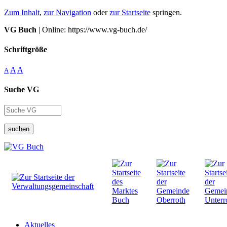
Zum Inhalt
,
zur Navigation
oder
zur Startseite
springen.
VG Buch
| Online: https://www.vg-buch.de/
Schriftgröße
A
A
A
Suche VG
suchen
Aktuelles