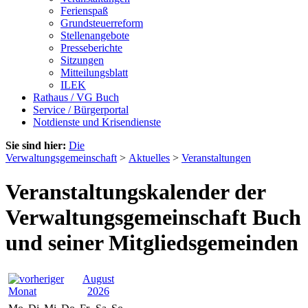
Ferienspaß
Grundsteuerreform
Stellenangebote
Presseberichte
Sitzungen
Mitteilungsblatt
ILEK
Rathaus / VG Buch
Service / Bürgerportal
Notdienste und Krisendienste
Sie sind hier:
Die
Verwaltungsgemeinschaft
>
Aktuelles
>
Veranstaltungen
Veranstaltungskalender der
Verwaltungsgemeinschaft Buch
und seiner Mitgliedsgemeinden
August
2026