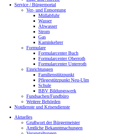
Service / Bürgerportal
Ver- und Entsorgung
Müllabfuhr
Wasser
Abwasser
Strom
Gas
Kaminkehrer
Formulare
Formularcenter Buch
Formularcenter Oberroth
Formularcenter Unterroth
Einrichtungen
Familienstützpunkt
Pflegestützpunkt Neu-Ulm
Schule
BBV Bildungswerk
Fundsachen/Fundbüro
Weitere Behörden
Notdienste und Krisendienste
Aktuelles
Grußwort der Bürgermeister
Amtliche Bekanntmachungen
Veranstaltungen