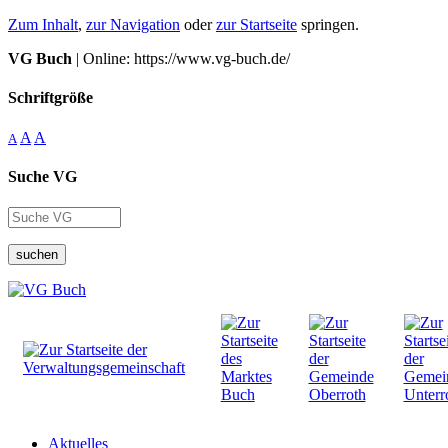
Zum Inhalt
,
zur Navigation
oder
zur Startseite
springen.
VG Buch
| Online: https://www.vg-buch.de/
Schriftgröße
A
A
A
Suche VG
suchen
Aktuelles