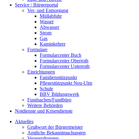
Service / Bürgerportal
Ver- und Entsorgung
Müllabfuhr
Wasser
Abwasser
Strom
Gas
Kaminkehrer
Formulare
Formularcenter Buch
Formularcenter Oberroth
Formularcenter Unterroth
Einrichtungen
Familienstützpunkt
Pflegestützpunkt Neu-Ulm
Schule
BBV Bildungswerk
Fundsachen/Fundbüro
Weitere Behörden
Notdienste und Krisendienste
Aktuelles
Grußwort der Bürgermeister
Amtliche Bekanntmachungen
Veranstaltungen