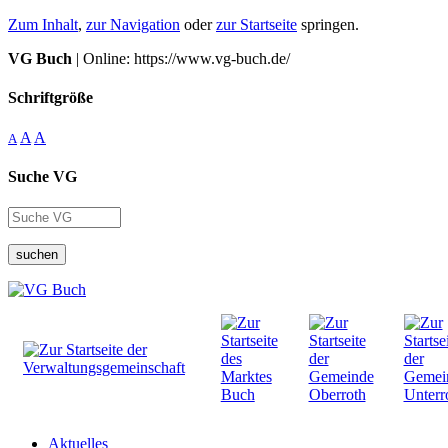
Zum Inhalt
,
zur Navigation
oder
zur Startseite
springen.
VG Buch
| Online: https://www.vg-buch.de/
Schriftgröße
A
A
A
Suche VG
suchen
Aktuelles