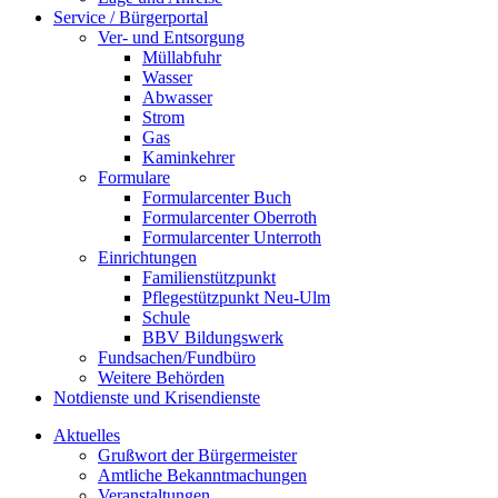
Service / Bürgerportal
Ver- und Entsorgung
Müllabfuhr
Wasser
Abwasser
Strom
Gas
Kaminkehrer
Formulare
Formularcenter Buch
Formularcenter Oberroth
Formularcenter Unterroth
Einrichtungen
Familienstützpunkt
Pflegestützpunkt Neu-Ulm
Schule
BBV Bildungswerk
Fundsachen/Fundbüro
Weitere Behörden
Notdienste und Krisendienste
Aktuelles
Grußwort der Bürgermeister
Amtliche Bekanntmachungen
Veranstaltungen