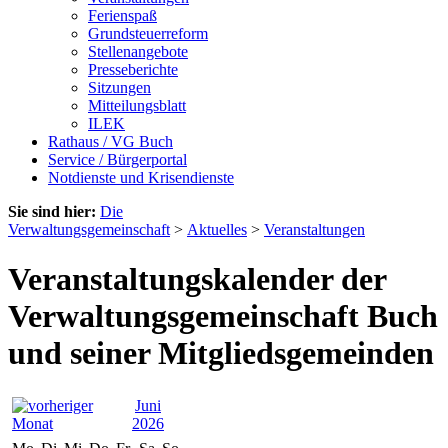
Ferienspaß
Grundsteuerreform
Stellenangebote
Presseberichte
Sitzungen
Mitteilungsblatt
ILEK
Rathaus / VG Buch
Service / Bürgerportal
Notdienste und Krisendienste
Sie sind hier:
Die
Verwaltungsgemeinschaft
>
Aktuelles
>
Veranstaltungen
Veranstaltungskalender der
Verwaltungsgemeinschaft Buch
und seiner Mitgliedsgemeinden
Juni
2026