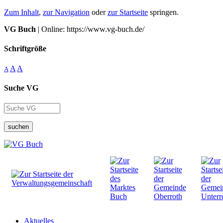
Zum Inhalt
,
zur Navigation
oder
zur Startseite
springen.
VG Buch
| Online: https://www.vg-buch.de/
Schriftgröße
A
A
A
Suche VG
suchen
Aktuelles