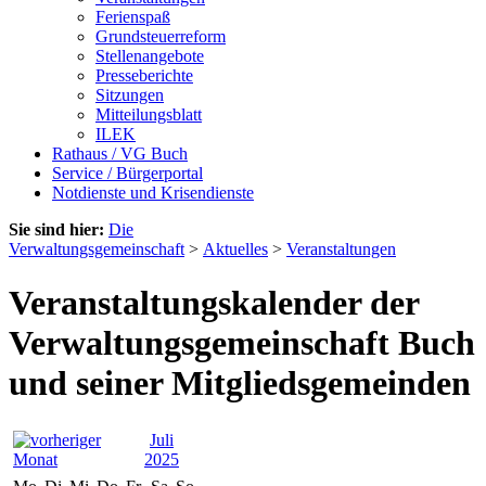
Ferienspaß
Grundsteuerreform
Stellenangebote
Presseberichte
Sitzungen
Mitteilungsblatt
ILEK
Rathaus / VG Buch
Service / Bürgerportal
Notdienste und Krisendienste
Sie sind hier:
Die
Verwaltungsgemeinschaft
>
Aktuelles
>
Veranstaltungen
Veranstaltungskalender der
Verwaltungsgemeinschaft Buch
und seiner Mitgliedsgemeinden
Juli
2025