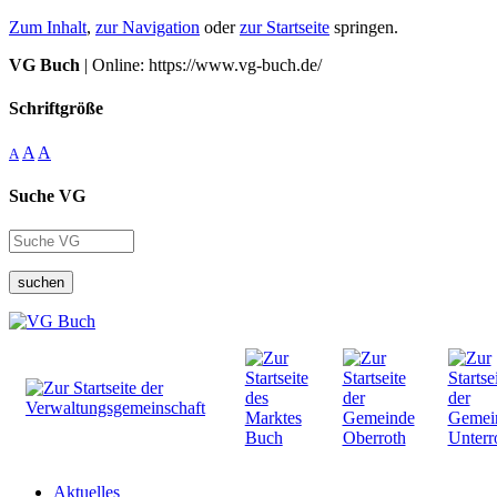
Zum Inhalt
,
zur Navigation
oder
zur Startseite
springen.
VG Buch
| Online: https://www.vg-buch.de/
Schriftgröße
A
A
A
Suche VG
suchen
Aktuelles