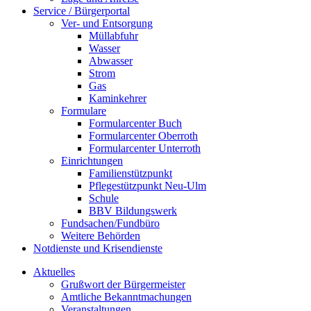
Service / Bürgerportal
Ver- und Entsorgung
Müllabfuhr
Wasser
Abwasser
Strom
Gas
Kaminkehrer
Formulare
Formularcenter Buch
Formularcenter Oberroth
Formularcenter Unterroth
Einrichtungen
Familienstützpunkt
Pflegestützpunkt Neu-Ulm
Schule
BBV Bildungswerk
Fundsachen/Fundbüro
Weitere Behörden
Notdienste und Krisendienste
Aktuelles
Grußwort der Bürgermeister
Amtliche Bekanntmachungen
Veranstaltungen