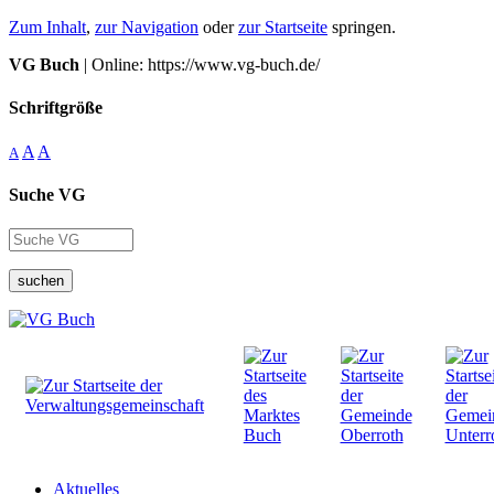
Zum Inhalt
,
zur Navigation
oder
zur Startseite
springen.
VG Buch
| Online: https://www.vg-buch.de/
Schriftgröße
A
A
A
Suche VG
suchen
Aktuelles