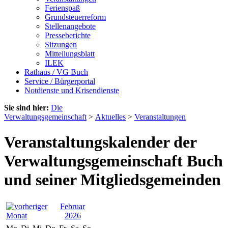
Ferienspaß
Grundsteuerreform
Stellenangebote
Presseberichte
Sitzungen
Mitteilungsblatt
ILEK
Rathaus / VG Buch
Service / Bürgerportal
Notdienste und Krisendienste
Sie sind hier:
Die
Verwaltungsgemeinschaft
>
Aktuelles
>
Veranstaltungen
Veranstaltungskalender der
Verwaltungsgemeinschaft Buch
und seiner Mitgliedsgemeinden
Februar
2026