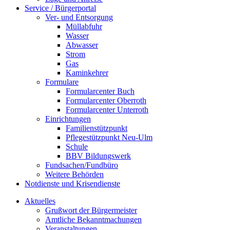
Service / Bürgerportal
Ver- und Entsorgung
Müllabfuhr
Wasser
Abwasser
Strom
Gas
Kaminkehrer
Formulare
Formularcenter Buch
Formularcenter Oberroth
Formularcenter Unterroth
Einrichtungen
Familienstützpunkt
Pflegestützpunkt Neu-Ulm
Schule
BBV Bildungswerk
Fundsachen/Fundbüro
Weitere Behörden
Notdienste und Krisendienste
Aktuelles
Grußwort der Bürgermeister
Amtliche Bekanntmachungen
Veranstaltungen