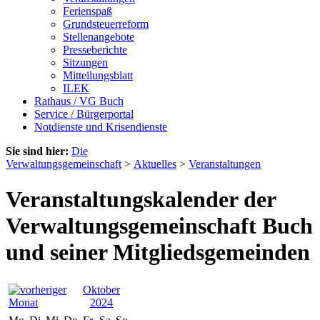
Ferienspaß
Grundsteuerreform
Stellenangebote
Presseberichte
Sitzungen
Mitteilungsblatt
ILEK
Rathaus / VG Buch
Service / Bürgerportal
Notdienste und Krisendienste
Sie sind hier:
Die
Verwaltungsgemeinschaft
>
Aktuelles
>
Veranstaltungen
Veranstaltungskalender der
Verwaltungsgemeinschaft Buch
und seiner Mitgliedsgemeinden
Oktober
2024