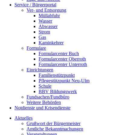
Service / Bürgerportal
Ver- und Entsorgung
Müllabfuhr
Wasser
Abwasser
Strom
Gas
Kaminkehrer
Formulare
Formularcenter Buch
Formularcenter Oberroth
Formularcenter Unterroth
Einrichtungen
Familienstützpunkt
Pflegestützpunkt Neu-Ulm
Schule
BBV Bildungswerk
Fundsachen/Fundbüro
Weitere Behörden
Notdienste und Krisendienste
Aktuelles
Grußwort der Bürgermeister
Amtliche Bekanntmachungen
Veranstaltungen