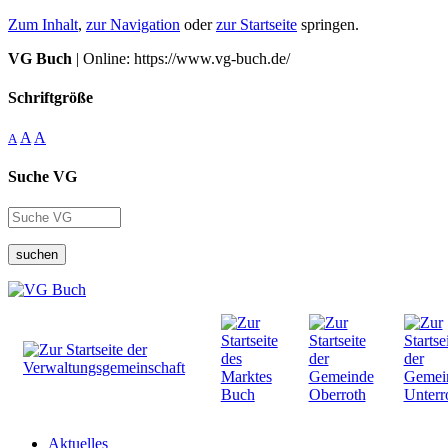
Zum Inhalt
,
zur Navigation
oder
zur Startseite
springen.
VG Buch
| Online: https://www.vg-buch.de/
Schriftgröße
A
A
A
Suche VG
suchen
Aktuelles