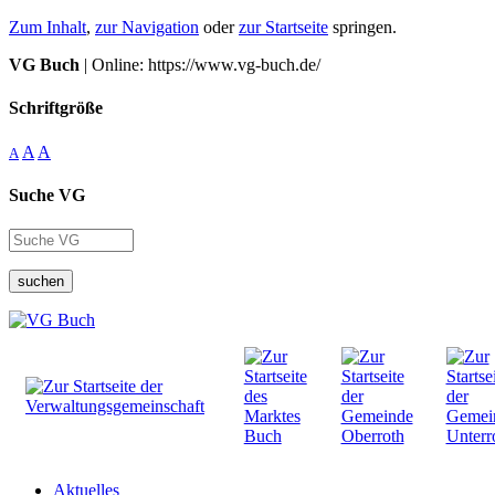
Zum Inhalt
,
zur Navigation
oder
zur Startseite
springen.
VG Buch
| Online: https://www.vg-buch.de/
Schriftgröße
A
A
A
Suche VG
suchen
Aktuelles