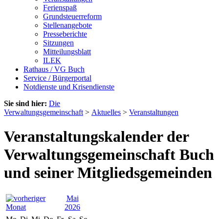
Ferienspaß
Grundsteuerreform
Stellenangebote
Presseberichte
Sitzungen
Mitteilungsblatt
ILEK
Rathaus / VG Buch
Service / Bürgerportal
Notdienste und Krisendienste
Sie sind hier:
Die
Verwaltungsgemeinschaft
>
Aktuelles
>
Veranstaltungen
Veranstaltungskalender der
Verwaltungsgemeinschaft Buch
und seiner Mitgliedsgemeinden
Mai
2026