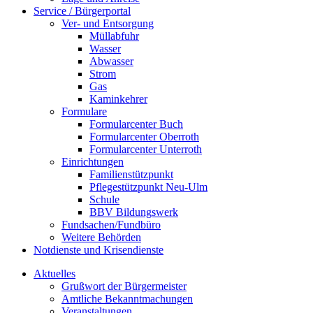
Service / Bürgerportal
Ver- und Entsorgung
Müllabfuhr
Wasser
Abwasser
Strom
Gas
Kaminkehrer
Formulare
Formularcenter Buch
Formularcenter Oberroth
Formularcenter Unterroth
Einrichtungen
Familienstützpunkt
Pflegestützpunkt Neu-Ulm
Schule
BBV Bildungswerk
Fundsachen/Fundbüro
Weitere Behörden
Notdienste und Krisendienste
Aktuelles
Grußwort der Bürgermeister
Amtliche Bekanntmachungen
Veranstaltungen