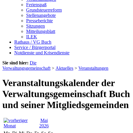
Ferienspaß
Grundsteuerreform
Stellenangebote
Presseberichte
Sitzungen
Mitteilungsblatt
ILEK
Rathaus / VG Buch
Service / Bürgerportal
Notdienste und Krisendienste
Sie sind hier:
Die
Verwaltungsgemeinschaft
>
Aktuelles
>
Veranstaltungen
Veranstaltungskalender der
Verwaltungsgemeinschaft Buch
und seiner Mitgliedsgemeinden
Mai
2026