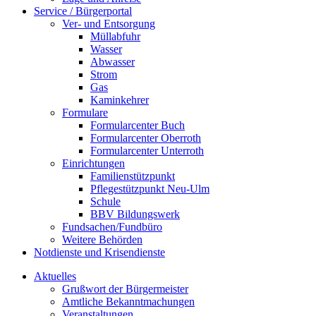
Service / Bürgerportal
Ver- und Entsorgung
Müllabfuhr
Wasser
Abwasser
Strom
Gas
Kaminkehrer
Formulare
Formularcenter Buch
Formularcenter Oberroth
Formularcenter Unterroth
Einrichtungen
Familienstützpunkt
Pflegestützpunkt Neu-Ulm
Schule
BBV Bildungswerk
Fundsachen/Fundbüro
Weitere Behörden
Notdienste und Krisendienste
Aktuelles
Grußwort der Bürgermeister
Amtliche Bekanntmachungen
Veranstaltungen