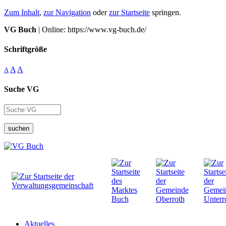
Zum Inhalt
,
zur Navigation
oder
zur Startseite
springen.
VG Buch
| Online: https://www.vg-buch.de/
Schriftgröße
A
A
A
Suche VG
suchen
Aktuelles