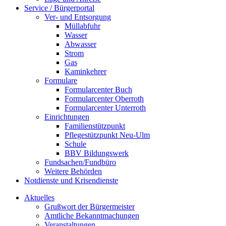
Service / Bürgerportal
Ver- und Entsorgung
Müllabfuhr
Wasser
Abwasser
Strom
Gas
Kaminkehrer
Formulare
Formularcenter Buch
Formularcenter Oberroth
Formularcenter Unterroth
Einrichtungen
Familienstützpunkt
Pflegestützpunkt Neu-Ulm
Schule
BBV Bildungswerk
Fundsachen/Fundbüro
Weitere Behörden
Notdienste und Krisendienste
Aktuelles
Grußwort der Bürgermeister
Amtliche Bekanntmachungen
Veranstaltungen