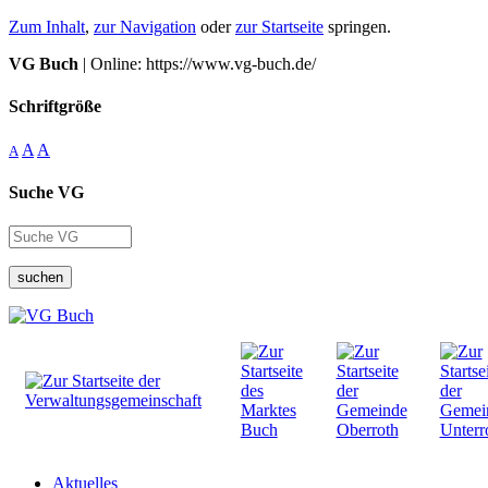
Zum Inhalt
,
zur Navigation
oder
zur Startseite
springen.
VG Buch
| Online: https://www.vg-buch.de/
Schriftgröße
A
A
A
Suche VG
suchen
Aktuelles