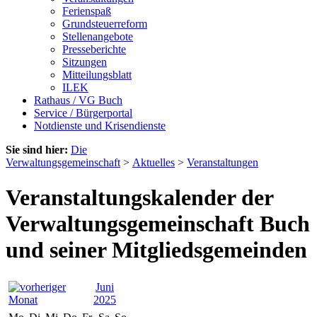
Ferienspaß
Grundsteuerreform
Stellenangebote
Presseberichte
Sitzungen
Mitteilungsblatt
ILEK
Rathaus / VG Buch
Service / Bürgerportal
Notdienste und Krisendienste
Sie sind hier:
Die
Verwaltungsgemeinschaft
>
Aktuelles
>
Veranstaltungen
Veranstaltungskalender der
Verwaltungsgemeinschaft Buch
und seiner Mitgliedsgemeinden
Juni
2025