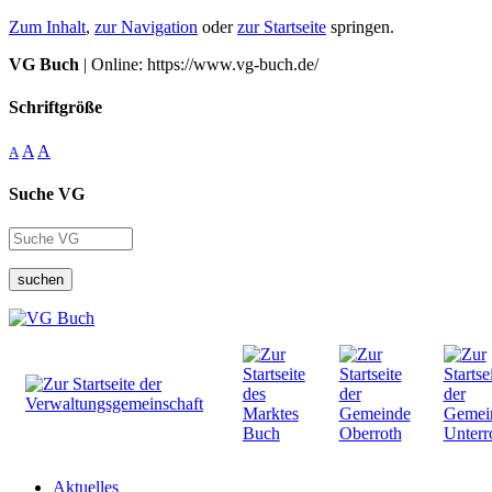
Zum Inhalt
,
zur Navigation
oder
zur Startseite
springen.
VG Buch
| Online: https://www.vg-buch.de/
Schriftgröße
A
A
A
Suche VG
suchen
Aktuelles