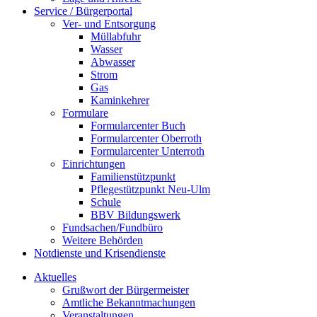
Service / Bürgerportal
Ver- und Entsorgung
Müllabfuhr
Wasser
Abwasser
Strom
Gas
Kaminkehrer
Formulare
Formularcenter Buch
Formularcenter Oberroth
Formularcenter Unterroth
Einrichtungen
Familienstützpunkt
Pflegestützpunkt Neu-Ulm
Schule
BBV Bildungswerk
Fundsachen/Fundbüro
Weitere Behörden
Notdienste und Krisendienste
Aktuelles
Grußwort der Bürgermeister
Amtliche Bekanntmachungen
Veranstaltungen