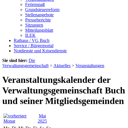
Ferienspaß
Grundsteuerreform
Stellenangebote
Presseberichte
Sitzungen
Mitteilungsblatt
ILEK
Rathaus / VG Buch
Service / Bürgerportal
Notdienste und Krisendienste
Sie sind hier:
Die
Verwaltungsgemeinschaft
>
Aktuelles
>
Veranstaltungen
Veranstaltungskalender der
Verwaltungsgemeinschaft Buch
und seiner Mitgliedsgemeinden
Mai
2025