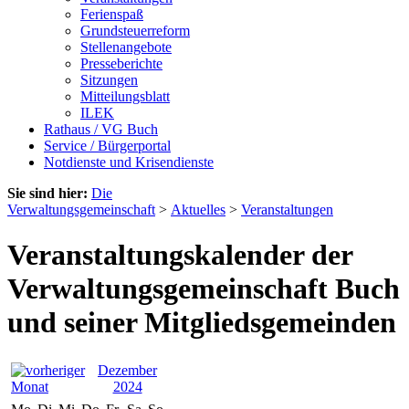
Ferienspaß
Grundsteuerreform
Stellenangebote
Presseberichte
Sitzungen
Mitteilungsblatt
ILEK
Rathaus / VG Buch
Service / Bürgerportal
Notdienste und Krisendienste
Sie sind hier:
Die
Verwaltungsgemeinschaft
>
Aktuelles
>
Veranstaltungen
Veranstaltungskalender der
Verwaltungsgemeinschaft Buch
und seiner Mitgliedsgemeinden
Dezember
2024