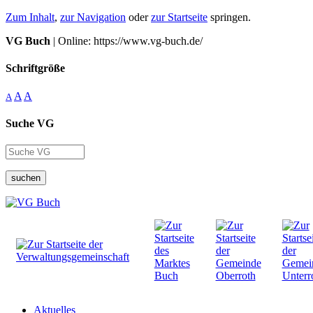
Zum Inhalt
,
zur Navigation
oder
zur Startseite
springen.
VG Buch
| Online: https://www.vg-buch.de/
Schriftgröße
A
A
A
Suche VG
suchen
Aktuelles