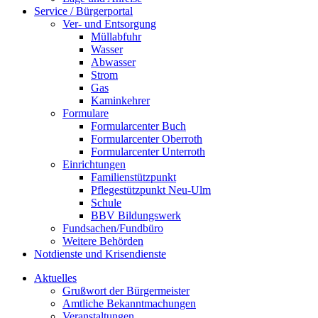
Service / Bürgerportal
Ver- und Entsorgung
Müllabfuhr
Wasser
Abwasser
Strom
Gas
Kaminkehrer
Formulare
Formularcenter Buch
Formularcenter Oberroth
Formularcenter Unterroth
Einrichtungen
Familienstützpunkt
Pflegestützpunkt Neu-Ulm
Schule
BBV Bildungswerk
Fundsachen/Fundbüro
Weitere Behörden
Notdienste und Krisendienste
Aktuelles
Grußwort der Bürgermeister
Amtliche Bekanntmachungen
Veranstaltungen