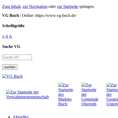
Zum Inhalt
,
zur Navigation
oder
zur Startseite
springen.
VG Buch
| Online: https://www.vg-buch.de/
Schriftgröße
A
A
A
Suche VG
suchen
Aktuelles