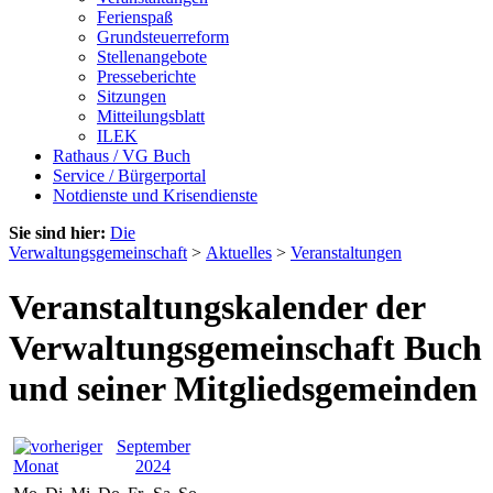
Ferienspaß
Grundsteuerreform
Stellenangebote
Presseberichte
Sitzungen
Mitteilungsblatt
ILEK
Rathaus / VG Buch
Service / Bürgerportal
Notdienste und Krisendienste
Sie sind hier:
Die
Verwaltungsgemeinschaft
>
Aktuelles
>
Veranstaltungen
Veranstaltungskalender der
Verwaltungsgemeinschaft Buch
und seiner Mitgliedsgemeinden
September
2024