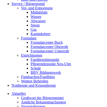
Service / Bürgerportal
Ver- und Entsorgung
Müllabfuhr
Wasser
Abwasser
Strom
Gas
Kaminkehrer
Formulare
Formularcenter Buch
Formularcenter Oberroth
Formularcenter Unterroth
Einrichtungen
Familienstützpunkt
Pflegestützpunkt Neu-Ulm
Schule
BBV Bildungswerk
Fundsachen/Fundbüro
Weitere Behörden
Notdienste und Krisendienste
Aktuelles
Grußwort der Bürgermeister
Amtliche Bekanntmachungen
Veranstaltungen