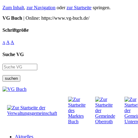
Zum Inhalt
,
zur Navigation
oder
zur Startseite
springen.
VG Buch
| Online: https://www.vg-buch.de/
Schriftgröße
A
A
A
Suche VG
suchen
Aktuelles