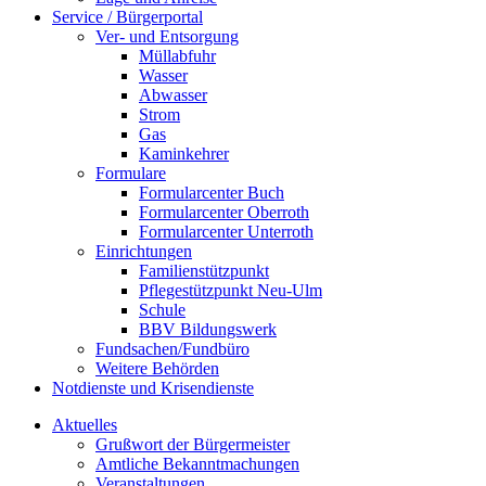
Service / Bürgerportal
Ver- und Entsorgung
Müllabfuhr
Wasser
Abwasser
Strom
Gas
Kaminkehrer
Formulare
Formularcenter Buch
Formularcenter Oberroth
Formularcenter Unterroth
Einrichtungen
Familienstützpunkt
Pflegestützpunkt Neu-Ulm
Schule
BBV Bildungswerk
Fundsachen/Fundbüro
Weitere Behörden
Notdienste und Krisendienste
Aktuelles
Grußwort der Bürgermeister
Amtliche Bekanntmachungen
Veranstaltungen