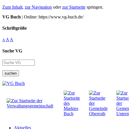
Zum Inhalt
,
zur Navigation
oder
zur Startseite
springen.
VG Buch
| Online: https://www.vg-buch.de/
Schriftgröße
A
A
A
Suche VG
suchen
Aktuelles