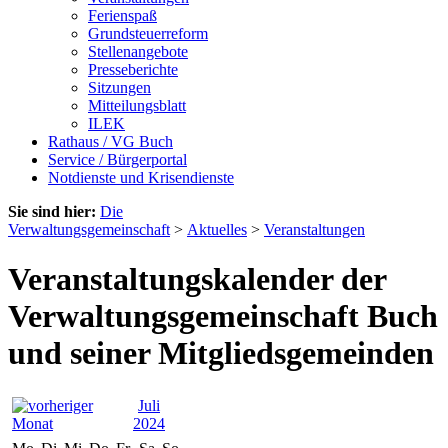
Ferienspaß
Grundsteuerreform
Stellenangebote
Presseberichte
Sitzungen
Mitteilungsblatt
ILEK
Rathaus / VG Buch
Service / Bürgerportal
Notdienste und Krisendienste
Sie sind hier:
Die
Verwaltungsgemeinschaft
>
Aktuelles
>
Veranstaltungen
Veranstaltungskalender der
Verwaltungsgemeinschaft Buch
und seiner Mitgliedsgemeinden
Juli
2024