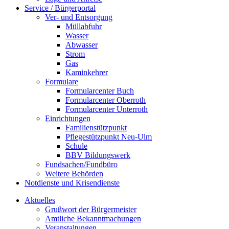
Service / Bürgerportal
Ver- und Entsorgung
Müllabfuhr
Wasser
Abwasser
Strom
Gas
Kaminkehrer
Formulare
Formularcenter Buch
Formularcenter Oberroth
Formularcenter Unterroth
Einrichtungen
Familienstützpunkt
Pflegestützpunkt Neu-Ulm
Schule
BBV Bildungswerk
Fundsachen/Fundbüro
Weitere Behörden
Notdienste und Krisendienste
Aktuelles
Grußwort der Bürgermeister
Amtliche Bekanntmachungen
Veranstaltungen