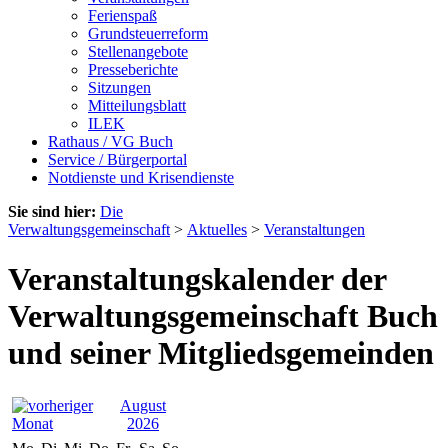
Ferienspaß
Grundsteuerreform
Stellenangebote
Presseberichte
Sitzungen
Mitteilungsblatt
ILEK
Rathaus / VG Buch
Service / Bürgerportal
Notdienste und Krisendienste
Sie sind hier:
Die
Verwaltungsgemeinschaft
>
Aktuelles
>
Veranstaltungen
Veranstaltungskalender der
Verwaltungsgemeinschaft Buch
und seiner Mitgliedsgemeinden
August
2026