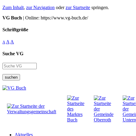
Zum Inhalt
,
zur Navigation
oder
zur Startseite
springen.
VG Buch
| Online: https://www.vg-buch.de/
Schriftgröße
A
A
A
Suche VG
suchen
Aktuelles