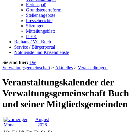
Ferienspaß
Grundsteuerreform
Stellenangebote
Presseberichte
Sitzungen
Mitteilungsblatt
ILEK
Rathaus / VG Buch
Service / Bürgerportal
Notdienste und Krisendienste
Sie sind hier:
Die
Verwaltungsgemeinschaft
>
Aktuelles
>
Veranstaltungen
Veranstaltungskalender der
Verwaltungsgemeinschaft Buch
und seiner Mitgliedsgemeinden
August
2026