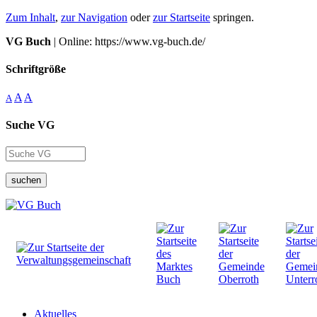
Zum Inhalt
,
zur Navigation
oder
zur Startseite
springen.
VG Buch
| Online: https://www.vg-buch.de/
Schriftgröße
A
A
A
Suche VG
suchen
Aktuelles