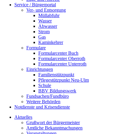
Service / Bürgerportal
Ver- und Entsorgung
Müllabfuhr
Wasser
Abwasser
Strom
Gas
Kaminkehrer
Formulare
Formularcenter Buch
Formularcenter Oberroth
Formularcenter Unterroth
Einrichtungen
Familienstützpunkt
Pflegestützpunkt Neu-Ulm
Schule
BBV Bildungswerk
Fundsachen/Fundbüro
Weitere Behörden
Notdienste und Krisendienste
Aktuelles
Grußwort der Bürgermeister
Amtliche Bekanntmachungen
Veranstaltungen