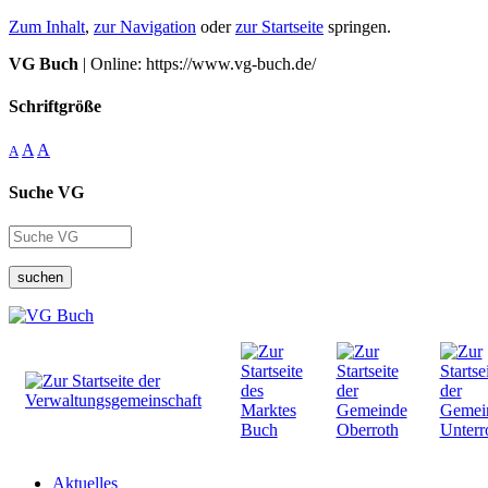
Zum Inhalt
,
zur Navigation
oder
zur Startseite
springen.
VG Buch
| Online: https://www.vg-buch.de/
Schriftgröße
A
A
A
Suche VG
suchen
Aktuelles