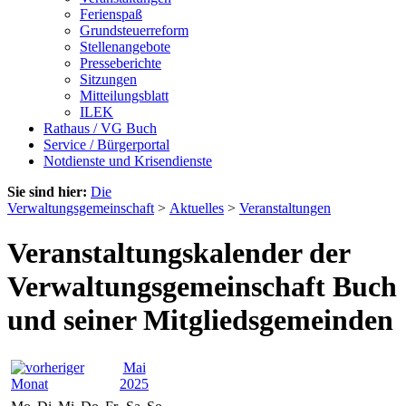
Ferienspaß
Grundsteuerreform
Stellenangebote
Presseberichte
Sitzungen
Mitteilungsblatt
ILEK
Rathaus / VG Buch
Service / Bürgerportal
Notdienste und Krisendienste
Sie sind hier:
Die
Verwaltungsgemeinschaft
>
Aktuelles
>
Veranstaltungen
Veranstaltungskalender der
Verwaltungsgemeinschaft Buch
und seiner Mitgliedsgemeinden
Mai
2025