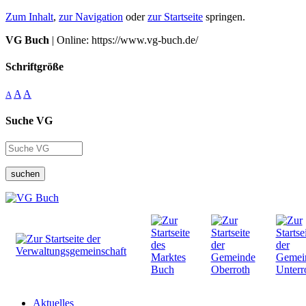
Zum Inhalt
,
zur Navigation
oder
zur Startseite
springen.
VG Buch
| Online: https://www.vg-buch.de/
Schriftgröße
A
A
A
Suche VG
suchen
Aktuelles