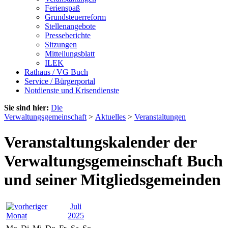
Ferienspaß
Grundsteuerreform
Stellenangebote
Presseberichte
Sitzungen
Mitteilungsblatt
ILEK
Rathaus / VG Buch
Service / Bürgerportal
Notdienste und Krisendienste
Sie sind hier:
Die
Verwaltungsgemeinschaft
>
Aktuelles
>
Veranstaltungen
Veranstaltungskalender der
Verwaltungsgemeinschaft Buch
und seiner Mitgliedsgemeinden
Juli
2025