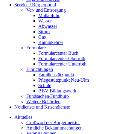
Service / Bürgerportal
Ver- und Entsorgung
Müllabfuhr
Wasser
Abwasser
Strom
Gas
Kaminkehrer
Formulare
Formularcenter Buch
Formularcenter Oberroth
Formularcenter Unterroth
Einrichtungen
Familienstützpunkt
Pflegestützpunkt Neu-Ulm
Schule
BBV Bildungswerk
Fundsachen/Fundbüro
Weitere Behörden
Notdienste und Krisendienste
Aktuelles
Grußwort der Bürgermeister
Amtliche Bekanntmachungen
Veranstaltungen