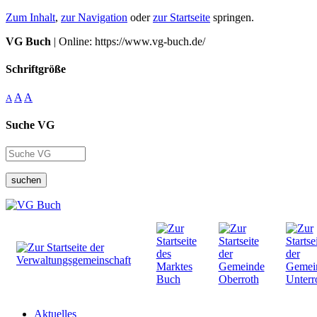
Zum Inhalt
,
zur Navigation
oder
zur Startseite
springen.
VG Buch
| Online: https://www.vg-buch.de/
Schriftgröße
A
A
A
Suche VG
suchen
Aktuelles