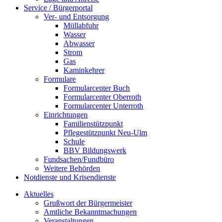
Service / Bürgerportal
Ver- und Entsorgung
Müllabfuhr
Wasser
Abwasser
Strom
Gas
Kaminkehrer
Formulare
Formularcenter Buch
Formularcenter Oberroth
Formularcenter Unterroth
Einrichtungen
Familienstützpunkt
Pflegestützpunkt Neu-Ulm
Schule
BBV Bildungswerk
Fundsachen/Fundbüro
Weitere Behörden
Notdienste und Krisendienste
Aktuelles
Grußwort der Bürgermeister
Amtliche Bekanntmachungen
Veranstaltungen