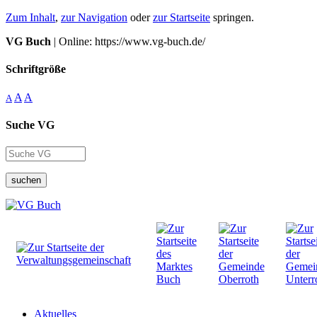
Zum Inhalt
,
zur Navigation
oder
zur Startseite
springen.
VG Buch
| Online: https://www.vg-buch.de/
Schriftgröße
A
A
A
Suche VG
suchen
Aktuelles