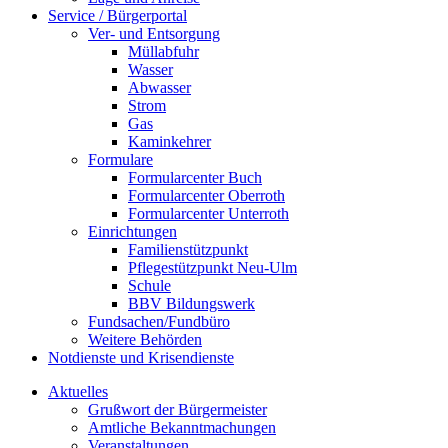
Service / Bürgerportal
Ver- und Entsorgung
Müllabfuhr
Wasser
Abwasser
Strom
Gas
Kaminkehrer
Formulare
Formularcenter Buch
Formularcenter Oberroth
Formularcenter Unterroth
Einrichtungen
Familienstützpunkt
Pflegestützpunkt Neu-Ulm
Schule
BBV Bildungswerk
Fundsachen/Fundbüro
Weitere Behörden
Notdienste und Krisendienste
Aktuelles
Grußwort der Bürgermeister
Amtliche Bekanntmachungen
Veranstaltungen