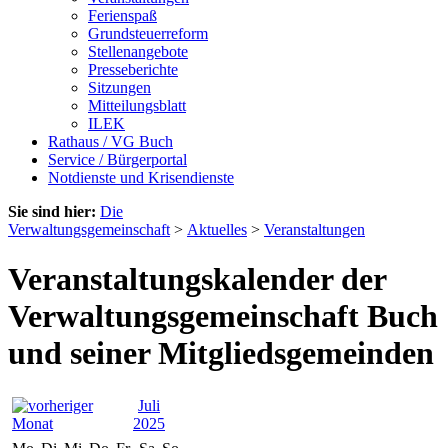
Ferienspaß
Grundsteuerreform
Stellenangebote
Presseberichte
Sitzungen
Mitteilungsblatt
ILEK
Rathaus / VG Buch
Service / Bürgerportal
Notdienste und Krisendienste
Sie sind hier:
Die
Verwaltungsgemeinschaft
>
Aktuelles
>
Veranstaltungen
Veranstaltungskalender der
Verwaltungsgemeinschaft Buch
und seiner Mitgliedsgemeinden
Juli
2025