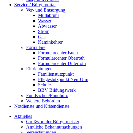
Service / Bürgerportal
Ver- und Entsorgung
Müllabfuhr
Wasser
Abwasser
Strom
Gas
Kaminkehrer
Formulare
Formularcenter Buch
Formularcenter Oberroth
Formularcenter Unterroth
Einrichtungen
Familienstützpunkt
Pflegestützpunkt Neu-Ulm
Schule
BBV Bildungswerk
Fundsachen/Fundbüro
Weitere Behörden
Notdienste und Krisendienste
Aktuelles
Grußwort der Bürgermeister
Amtliche Bekanntmachungen
Veranstaltungen