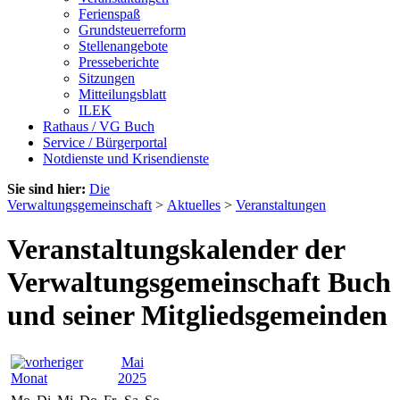
Ferienspaß
Grundsteuerreform
Stellenangebote
Presseberichte
Sitzungen
Mitteilungsblatt
ILEK
Rathaus / VG Buch
Service / Bürgerportal
Notdienste und Krisendienste
Sie sind hier:
Die
Verwaltungsgemeinschaft
>
Aktuelles
>
Veranstaltungen
Veranstaltungskalender der
Verwaltungsgemeinschaft Buch
und seiner Mitgliedsgemeinden
Mai
2025