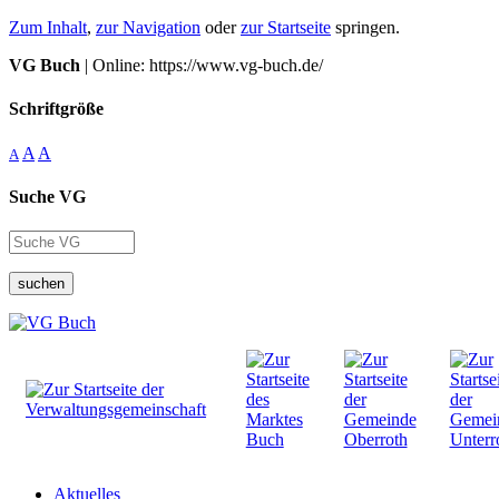
Zum Inhalt
,
zur Navigation
oder
zur Startseite
springen.
VG Buch
| Online: https://www.vg-buch.de/
Schriftgröße
A
A
A
Suche VG
suchen
Aktuelles