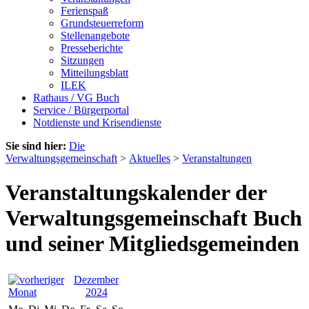
Ferienspaß
Grundsteuerreform
Stellenangebote
Presseberichte
Sitzungen
Mitteilungsblatt
ILEK
Rathaus / VG Buch
Service / Bürgerportal
Notdienste und Krisendienste
Sie sind hier:
Die
Verwaltungsgemeinschaft
>
Aktuelles
>
Veranstaltungen
Veranstaltungskalender der
Verwaltungsgemeinschaft Buch
und seiner Mitgliedsgemeinden
Dezember
2024