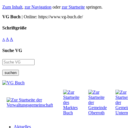
Zum Inhalt
,
zur Navigation
oder
zur Startseite
springen.
VG Buch
| Online: https://www.vg-buch.de/
Schriftgröße
A
A
A
Suche VG
suchen
Aktuelles