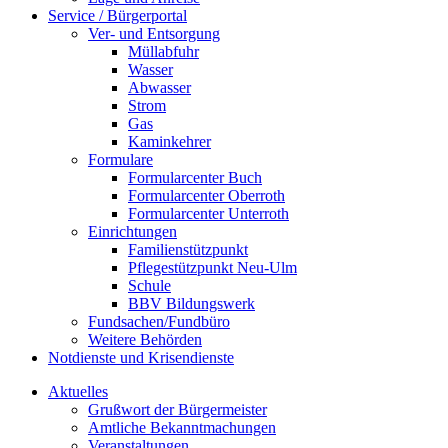
Service / Bürgerportal
Ver- und Entsorgung
Müllabfuhr
Wasser
Abwasser
Strom
Gas
Kaminkehrer
Formulare
Formularcenter Buch
Formularcenter Oberroth
Formularcenter Unterroth
Einrichtungen
Familienstützpunkt
Pflegestützpunkt Neu-Ulm
Schule
BBV Bildungswerk
Fundsachen/Fundbüro
Weitere Behörden
Notdienste und Krisendienste
Aktuelles
Grußwort der Bürgermeister
Amtliche Bekanntmachungen
Veranstaltungen