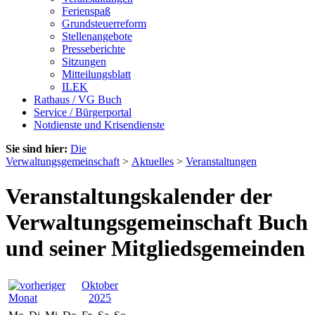
Ferienspaß
Grundsteuerreform
Stellenangebote
Presseberichte
Sitzungen
Mitteilungsblatt
ILEK
Rathaus / VG Buch
Service / Bürgerportal
Notdienste und Krisendienste
Sie sind hier:
Die
Verwaltungsgemeinschaft
>
Aktuelles
>
Veranstaltungen
Veranstaltungskalender der
Verwaltungsgemeinschaft Buch
und seiner Mitgliedsgemeinden
Oktober
2025