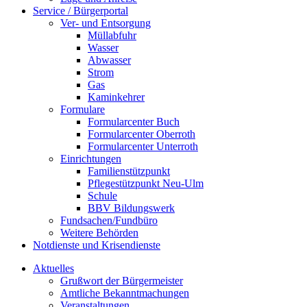
Service / Bürgerportal
Ver- und Entsorgung
Müllabfuhr
Wasser
Abwasser
Strom
Gas
Kaminkehrer
Formulare
Formularcenter Buch
Formularcenter Oberroth
Formularcenter Unterroth
Einrichtungen
Familienstützpunkt
Pflegestützpunkt Neu-Ulm
Schule
BBV Bildungswerk
Fundsachen/Fundbüro
Weitere Behörden
Notdienste und Krisendienste
Aktuelles
Grußwort der Bürgermeister
Amtliche Bekanntmachungen
Veranstaltungen