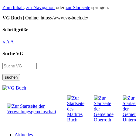
Zum Inhalt
,
zur Navigation
oder
zur Startseite
springen.
VG Buch
| Online: https://www.vg-buch.de/
Schriftgröße
A
A
A
Suche VG
suchen
Aktuelles