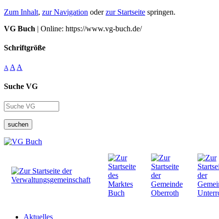
Zum Inhalt
,
zur Navigation
oder
zur Startseite
springen.
VG Buch
| Online: https://www.vg-buch.de/
Schriftgröße
A
A
A
Suche VG
suchen
Aktuelles