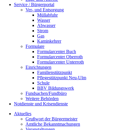
Service / Bürgerportal
Ver- und Entsorgung
Müllabfuhr
Wasser
Abwasser
Strom
Gas
Kaminkehrer
Formulare
Formularcenter Buch
Formularcenter Oberroth
Formularcenter Unterroth
Einrichtungen
Familienstützpunkt
Pflegestützpunkt Neu-Ulm
Schule
BBV Bildungswerk
Fundsachen/Fundbüro
Weitere Behörden
Notdienste und Krisendienste
Aktuelles
Grußwort der Bürgermeister
Amtliche Bekanntmachungen
Veranstaltungen