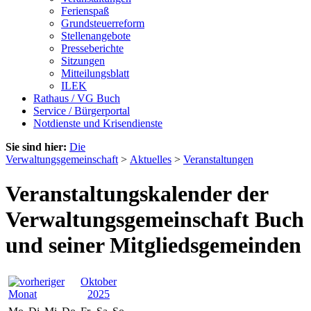
Ferienspaß
Grundsteuerreform
Stellenangebote
Presseberichte
Sitzungen
Mitteilungsblatt
ILEK
Rathaus / VG Buch
Service / Bürgerportal
Notdienste und Krisendienste
Sie sind hier:
Die
Verwaltungsgemeinschaft
>
Aktuelles
>
Veranstaltungen
Veranstaltungskalender der
Verwaltungsgemeinschaft Buch
und seiner Mitgliedsgemeinden
Oktober
2025