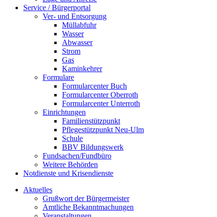
Service / Bürgerportal
Ver- und Entsorgung
Müllabfuhr
Wasser
Abwasser
Strom
Gas
Kaminkehrer
Formulare
Formularcenter Buch
Formularcenter Oberroth
Formularcenter Unterroth
Einrichtungen
Familienstützpunkt
Pflegestützpunkt Neu-Ulm
Schule
BBV Bildungswerk
Fundsachen/Fundbüro
Weitere Behörden
Notdienste und Krisendienste
Aktuelles
Grußwort der Bürgermeister
Amtliche Bekanntmachungen
Veranstaltungen