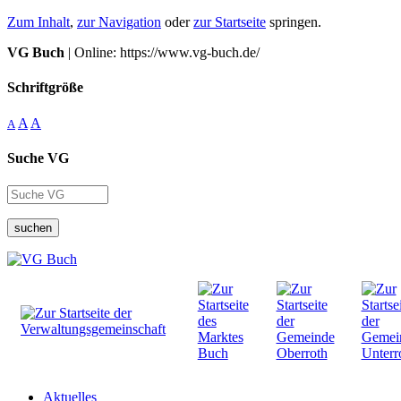
Zum Inhalt
,
zur Navigation
oder
zur Startseite
springen.
VG Buch
| Online: https://www.vg-buch.de/
Schriftgröße
A
A
A
Suche VG
suchen
Aktuelles