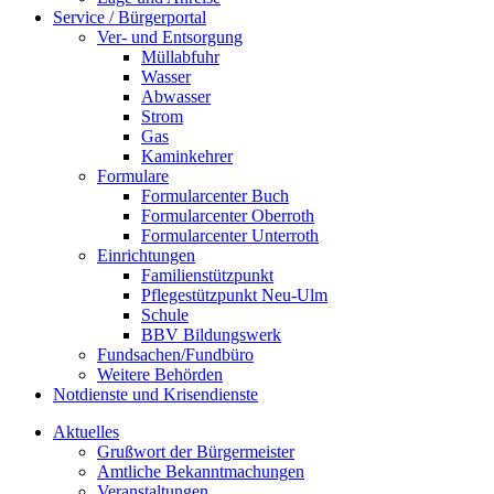
Service / Bürgerportal
Ver- und Entsorgung
Müllabfuhr
Wasser
Abwasser
Strom
Gas
Kaminkehrer
Formulare
Formularcenter Buch
Formularcenter Oberroth
Formularcenter Unterroth
Einrichtungen
Familienstützpunkt
Pflegestützpunkt Neu-Ulm
Schule
BBV Bildungswerk
Fundsachen/Fundbüro
Weitere Behörden
Notdienste und Krisendienste
Aktuelles
Grußwort der Bürgermeister
Amtliche Bekanntmachungen
Veranstaltungen