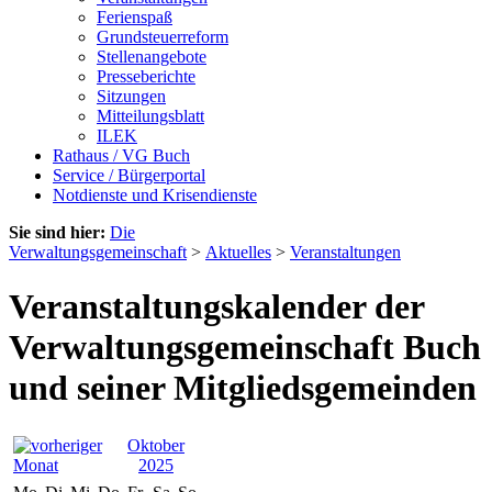
Ferienspaß
Grundsteuerreform
Stellenangebote
Presseberichte
Sitzungen
Mitteilungsblatt
ILEK
Rathaus / VG Buch
Service / Bürgerportal
Notdienste und Krisendienste
Sie sind hier:
Die
Verwaltungsgemeinschaft
>
Aktuelles
>
Veranstaltungen
Veranstaltungskalender der
Verwaltungsgemeinschaft Buch
und seiner Mitgliedsgemeinden
Oktober
2025