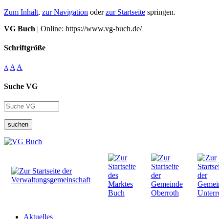
Zum Inhalt
,
zur Navigation
oder
zur Startseite
springen.
VG Buch
| Online: https://www.vg-buch.de/
Schriftgröße
A
A
A
Suche VG
suchen
Aktuelles